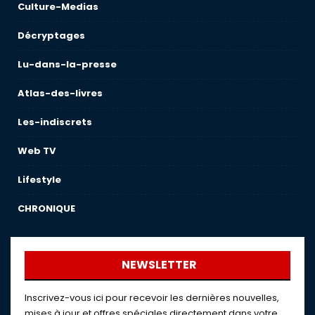
Culture-Medias
Décryptages
Lu-dans-la-presse
Atlas-des-livres
Les-indiscrets
Web TV
Lifestyle
CHRONIQUE
NEWSLETTER
Inscrivez-vous ici pour recevoir les dernières nouvelles,
mises à jour et offres spéciales directement dans votre