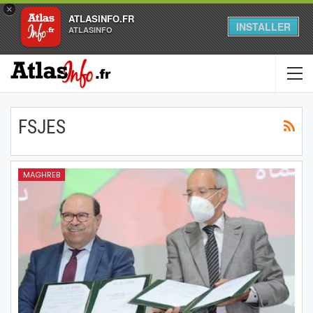
×
ATLASINFO.FR
INSTALLER
ATLASINFO
FSJES
MAGHREB