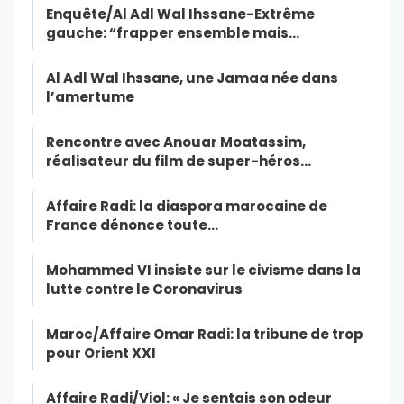
Enquête/Al Adl Wal Ihssane-Extrême
gauche: “frapper ensemble mais…
Al Adl Wal Ihssane, une Jamaa née dans
l’amertume
Rencontre avec Anouar Moatassim,
réalisateur du film de super-héros…
Affaire Radi: la diaspora marocaine de
France dénonce toute…
Mohammed VI insiste sur le civisme dans la
lutte contre le Coronavirus
Maroc/Affaire Omar Radi: la tribune de trop
pour Orient XXI
Affaire Radi/Viol: « Je sentais son odeur