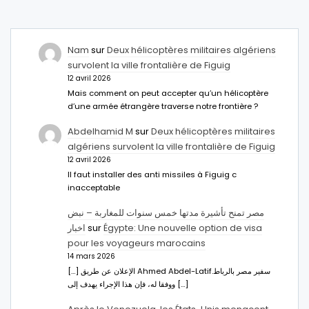
Nam
sur
Deux hélicoptères militaires algériens
survolent la ville frontalière de Figuig
12 avril 2026
Mais comment on peut accepter qu’un hélicoptère
d’une armée étrangère traverse notre frontière ?
Abdelhamid M
sur
Deux hélicoptères militaires
algériens survolent la ville frontalière de Figuig
12 avril 2026
Il faut installer des anti missiles à Figuig c
inacceptable
مصر تمنح تأشيرة مدتها خمس سنوات للمغاربة – نبض
اخبار
sur
Égypte: Une nouvelle option de visa
pour les voyageurs marocains
14 mars 2026
[…] الإعلان عن طريق Ahmed Abdel-Latifسفير مصر بالرباط.
ووفقا له، فإن هذا الإجراء يهدف إلى […]