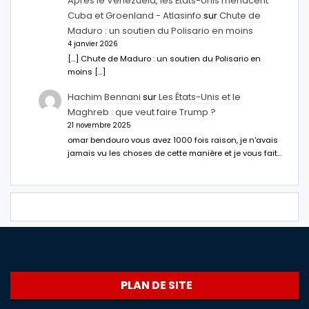
Après le Venezuela, les États-Unis menacent
Cuba et Groenland - Atlasinfo
sur
Chute de
Maduro : un soutien du Polisario en moins
4 janvier 2026
[…] Chute de Maduro : un soutien du Polisario en
moins […]
Hachim Bennani
sur
Les États-Unis et le
Maghreb : que veut faire Trump ?
21 novembre 2025
omar bendouro vous avez 1000 fois raison, je n'avais
jamais vu les choses de cette manière et je vous fait…
PLAN DE SITE