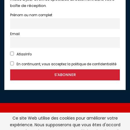
boîte de réception.
Prénom ou nom complet
Email
AtlasInfo
En continuant, vous acceptez la politique de confidentialité
Ce site Web utilise des cookies pour améliorer votre
expérience. Nous supposerons que vous êtes d'accord
Atlasinfo.fr : l'essentiel de l'actualité de la France et du