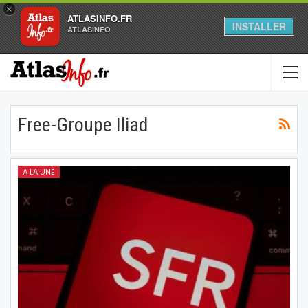
×
ATLASINFO.FR
INSTALLER
ATLASINFO
Free-Groupe Iliad
A LA UNE