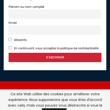
Prénom ou nom complet
Email
AtlasInfo
En continuant, vous acceptez la politique de confidentialité
Ce site Web utilise des cookies pour améliorer votre
expérience. Nous supposerons que vous êtes d'accord
Atlasinfo.fr : l'essentiel de l'actualité de la France et du
avec cela, mais vous pouvez vous désinscrire si vous le
Maghreb © Tous Droits Réservés - Atlasinfo- 2026