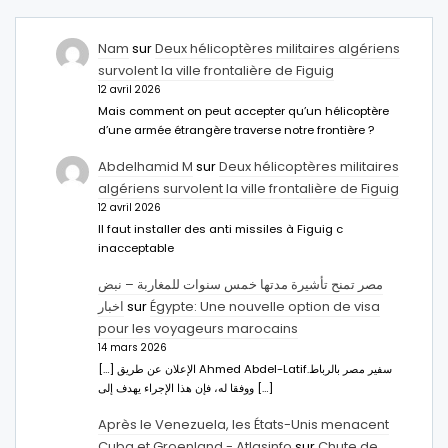
Nam
sur
Deux hélicoptères militaires algériens
survolent la ville frontalière de Figuig
12 avril 2026
Mais comment on peut accepter qu’un hélicoptère
d’une armée étrangère traverse notre frontière ?
Abdelhamid M
sur
Deux hélicoptères militaires
algériens survolent la ville frontalière de Figuig
12 avril 2026
Il faut installer des anti missiles à Figuig c
inacceptable
مصر تمنح تأشيرة مدتها خمس سنوات للمغاربة – نبض
اخبار
sur
Égypte: Une nouvelle option de visa
pour les voyageurs marocains
14 mars 2026
[…] الإعلان عن طريق Ahmed Abdel-Latifسفير مصر بالرباط.
ووفقا له، فإن هذا الإجراء يهدف إلى […]
Après le Venezuela, les États-Unis menacent
Cuba et Groenland - Atlasinfo
sur
Chute de