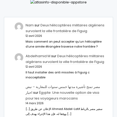
Nam
sur
Deux hélicoptères militaires algériens
survolent la ville frontalière de Figuig
12 avril 2026
Mais comment on peut accepter qu’un hélicoptère
d’une armée étrangère traverse notre frontière ?
Abdelhamid M
sur
Deux hélicoptères militaires
algériens survolent la ville frontalière de Figuig
12 avril 2026
Il faut installer des anti missiles à Figuig c
inacceptable
مصر تمنح تأشيرة مدتها خمس سنوات للمغاربة – نبض
اخبار
sur
Égypte: Une nouvelle option de visa
pour les voyageurs marocains
14 mars 2026
[…] الإعلان عن طريق Ahmed Abdel-Latifسفير مصر بالرباط.
ووفقا له، فإن هذا الإجراء يهدف إلى […]