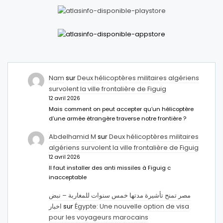
Nam
sur
Deux hélicoptères militaires algériens
survolent la ville frontalière de Figuig
12 avril 2026
Mais comment on peut accepter qu’un hélicoptère
d’une armée étrangère traverse notre frontière ?
Abdelhamid M
sur
Deux hélicoptères militaires
algériens survolent la ville frontalière de Figuig
12 avril 2026
Il faut installer des anti missiles à Figuig c
inacceptable
مصر تمنح تأشيرة مدتها خمس سنوات للمغاربة – نبض
اخبار
sur
Égypte: Une nouvelle option de visa
pour les voyageurs marocains