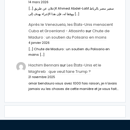
14 mars 2026
[…] الإعلان عن طريق Ahmed Abdel-Latifسفير مصر بالرباط.
ووفقا له، فإن هذا الإجراء يهدف إلى […]
Après le Venezuela, les États-Unis menacent
Cuba et Groenland - Atlasinfo
sur
Chute de
Maduro : un soutien du Polisario en moins
4 janvier 2026
[…] Chute de Maduro : un soutien du Polisario en
moins […]
Hachim Bennani
sur
Les États-Unis et le
Maghreb : que veut faire Trump ?
21 novembre 2025
omar bendouro vous avez 1000 fois raison, je n'avais
jamais vu les choses de cette manière et je vous fait…