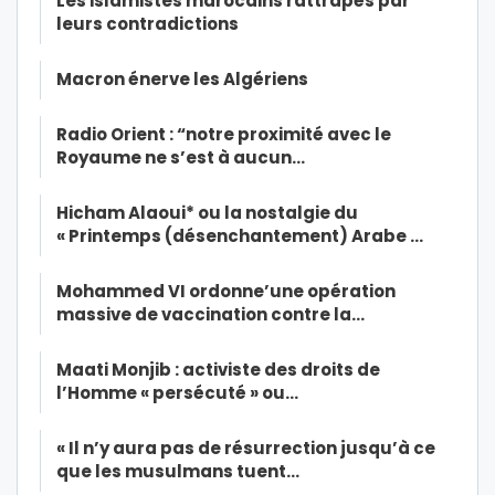
Les islamistes marocains rattrapés par
leurs contradictions
Macron énerve les Algériens
Radio Orient : “notre proximité avec le
Royaume ne s’est à aucun…
Hicham Alaoui* ou la nostalgie du
« Printemps (désenchantement) Arabe …
Mohammed VI ordonne’une opération
massive de vaccination contre la…
Maati Monjib : activiste des droits de
l’Homme « persécuté » ou…
« Il n’y aura pas de résurrection jusqu’à ce
que les musulmans tuent…