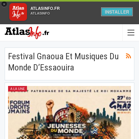
×
ATLASINFO.FR
INSTALLER
ATLASINFO
Festival Gnaoua Et Musiques Du
Monde D’Essaouira
A LA UNE