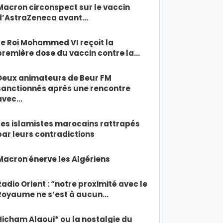
Macron circonspect sur le vaccin
d’AstraZeneca avant…
Le Roi Mohammed VI reçoit la
première dose du vaccin contre la…
Deux animateurs de Beur FM
sanctionnés après une rencontre
avec…
Les islamistes marocains rattrapés
par leurs contradictions
Macron énerve les Algériens
Radio Orient : “notre proximité avec le
Royaume ne s’est à aucun…
Hicham Alaoui* ou la nostalgie du