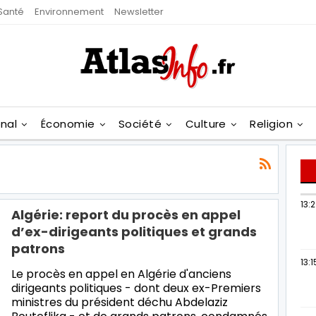
Santé
Environnement
Newsletter
onal
Économie
Société
Culture
Religion
13:
Algérie: report du procès en appel
d’ex-dirigeants politiques et grands
patrons
13:1
Le procès en appel en Algérie d'anciens
dirigeants politiques - dont deux ex-Premiers
ministres du président déchu Abdelaziz