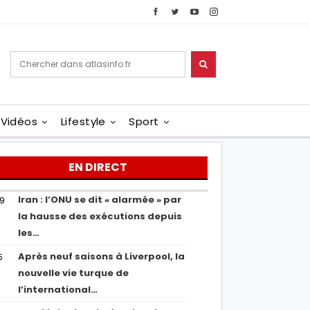
Vidéos
Lifestyle
Sport
EN DIRECT
Iran : l’ONU se dit « alarmée » par
29
la hausse des exécutions depuis
les…
Après neuf saisons à Liverpool, la
5
nouvelle vie turque de
l’international…