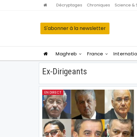
Décryptages
Chroniques
Science & 
S'abonner à la newsletter
Maghreb
France
Internati
Ex-Dirigeants
EN DIRECT