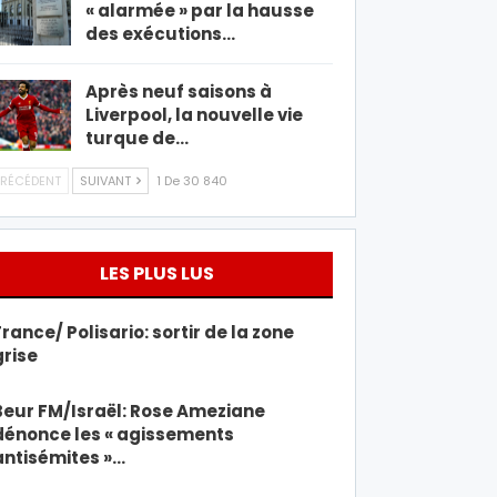
« alarmée » par la hausse
des exécutions…
Après neuf saisons à
Liverpool, la nouvelle vie
turque de…
RÉCÉDENT
SUIVANT
1 De 30 840
LES PLUS LUS
France/ Polisario: sortir de la zone
grise
Beur FM/Israël: Rose Ameziane
dénonce les « agissements
antisémites »…