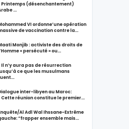
« Printemps (désenchantement)
Arabe …
Mohammed VI ordonne’une opération
massive de vaccination contre la…
Maati Monjib : activiste des droits de
l’Homme « persécuté » ou…
« Il n’y aura pas de résurrection
jusqu’à ce que les musulmans
tuent…
Dialogue inter-libyen au Maroc:
« Cette réunion constitue le premier…
Enquête/Al Adl Wal Ihssane-Extrême
gauche: “frapper ensemble mais…