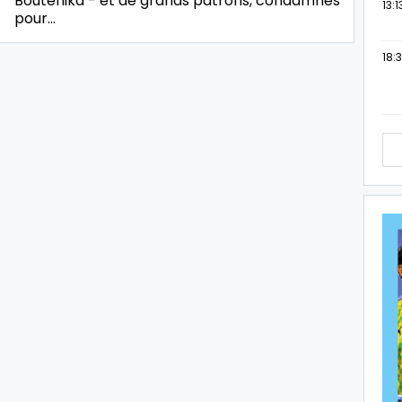
Bouteflika - et de grands patrons, condamnés
13:1
pour…
18:3