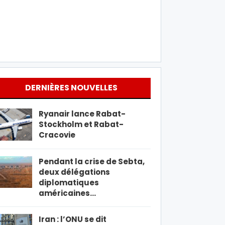
DERNIÈRES NOUVELLES
Ryanair lance Rabat-
Stockholm et Rabat-
Cracovie
Pendant la crise de Sebta,
deux délégations
diplomatiques
américaines…
Iran : l’ONU se dit