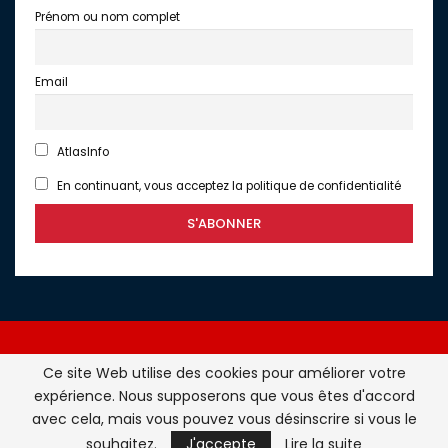
Prénom ou nom complet
Email
AtlasInfo
En continuant, vous acceptez la politique de confidentialité
Ce site Web utilise des cookies pour améliorer votre
expérience. Nous supposerons que vous êtes d'accord
Atlasinfo.fr : l'essentiel de l'actualité de la France et du
avec cela, mais vous pouvez vous désinscrire si vous le
Maghreb © Tous Droits Réservés - Atlasinfo- 2026
souhaitez.
J'accepte
Lire la suite
ATLASINFO