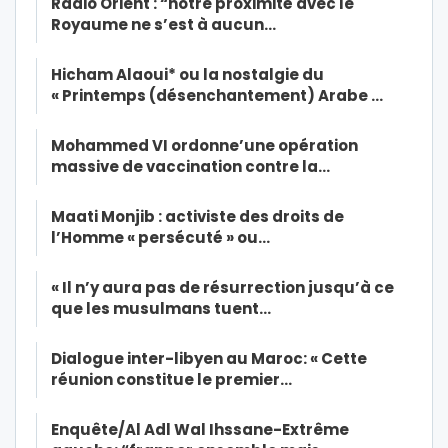
Radio Orient : “notre proximité avec le
Royaume ne s’est à aucun…
Hicham Alaoui* ou la nostalgie du
« Printemps (désenchantement) Arabe …
Mohammed VI ordonne’une opération
massive de vaccination contre la…
Maati Monjib : activiste des droits de
l’Homme « persécuté » ou…
« Il n’y aura pas de résurrection jusqu’à ce
que les musulmans tuent…
Dialogue inter-libyen au Maroc: « Cette
réunion constitue le premier…
Enquête/Al Adl Wal Ihssane-Extrême