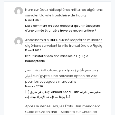
Nam
sur
Deux hélicoptères militaires algériens
survolent la ville frontalière de Figuig
12 avril 2026
Mais comment on peut accepter qu’un hélicoptère
d’une armée étrangère traverse notre frontière ?
Abdelhamid M
sur
Deux hélicoptères militaires
algériens survolent la ville frontalière de Figuig
12 avril 2026
Il faut installer des anti missiles à Figuig c
inacceptable
مصر تمنح تأشيرة مدتها خمس سنوات للمغاربة – نبض
اخبار
sur
Égypte: Une nouvelle option de visa
pour les voyageurs marocains
14 mars 2026
[…] الإعلان عن طريق Ahmed Abdel-Latifسفير مصر بالرباط.
ووفقا له، فإن هذا الإجراء يهدف إلى […]
Après le Venezuela, les États-Unis menacent
Cuba et Groenland - Atlasinfo
sur
Chute de