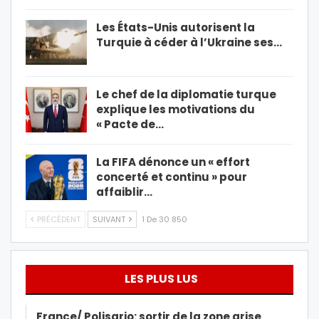
Les États-Unis autorisent la
Turquie à céder à l’Ukraine ses…
Le chef de la diplomatie turque
explique les motivations du
« Pacte de…
La FIFA dénonce un « effort
concerté et continu » pour
affaiblir…
PRÉCÉDENT
SUIVANT
1 De 30 850
LES PLUS LUS
France/ Polisario: sortir de la zone grise