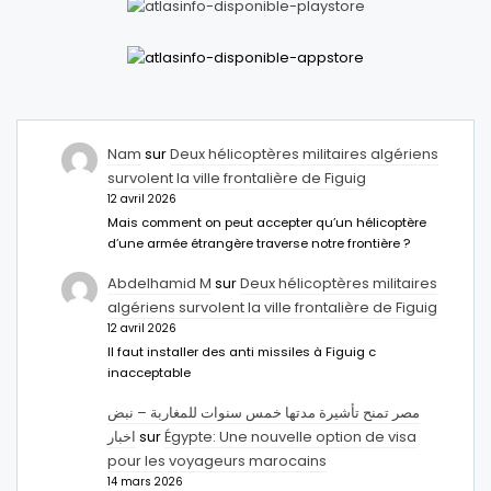
Nam
sur
Deux hélicoptères militaires algériens
survolent la ville frontalière de Figuig
12 avril 2026
Mais comment on peut accepter qu’un hélicoptère
d’une armée étrangère traverse notre frontière ?
Abdelhamid M
sur
Deux hélicoptères militaires
algériens survolent la ville frontalière de Figuig
12 avril 2026
Il faut installer des anti missiles à Figuig c
inacceptable
مصر تمنح تأشيرة مدتها خمس سنوات للمغاربة – نبض
اخبار
sur
Égypte: Une nouvelle option de visa
pour les voyageurs marocains
14 mars 2026