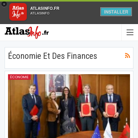
×
ATLASINFO.FR
INSTALLER
ATLASINFO
Économie Et Des Finances
ÉCONOMIE