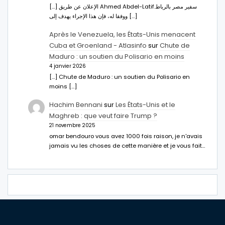
[…] الإعلان عن طريق Ahmed Abdel-Latifسفير مصر بالرباط.
ووفقا له، فإن هذا الإجراء يهدف إلى […]
Après le Venezuela, les États-Unis menacent
Cuba et Groenland - Atlasinfo
sur
Chute de
Maduro : un soutien du Polisario en moins
4 janvier 2026
[…] Chute de Maduro : un soutien du Polisario en
moins […]
Hachim Bennani
sur
Les États-Unis et le
Maghreb : que veut faire Trump ?
21 novembre 2025
omar bendouro vous avez 1000 fois raison, je n'avais
jamais vu les choses de cette manière et je vous fait…