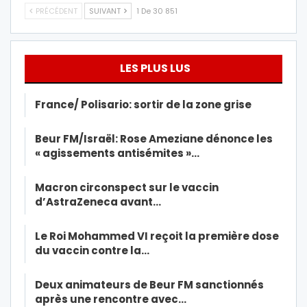
PRÉCÉDENT
SUIVANT
1 De 30 851
LES PLUS LUS
France/ Polisario: sortir de la zone grise
Beur FM/Israël: Rose Ameziane dénonce les
« agissements antisémites »…
Macron circonspect sur le vaccin
d’AstraZeneca avant…
Le Roi Mohammed VI reçoit la première dose
du vaccin contre la…
Deux animateurs de Beur FM sanctionnés
après une rencontre avec…