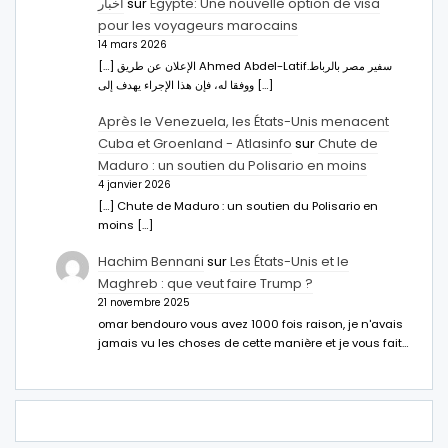
اخبار
sur
Égypte: Une nouvelle option de visa
pour les voyageurs marocains
14 mars 2026
[…] الإعلان عن طريق Ahmed Abdel-Latifسفير مصر بالرباط.
ووفقا له، فإن هذا الإجراء يهدف إلى […]
Après le Venezuela, les États-Unis menacent
Cuba et Groenland - Atlasinfo
sur
Chute de
Maduro : un soutien du Polisario en moins
4 janvier 2026
[…] Chute de Maduro : un soutien du Polisario en
moins […]
Hachim Bennani
sur
Les États-Unis et le
Maghreb : que veut faire Trump ?
21 novembre 2025
omar bendouro vous avez 1000 fois raison, je n'avais
jamais vu les choses de cette manière et je vous fait…