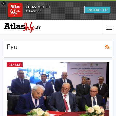
×
ATLASINFO.FR
INSTALLER
ATLASINFO
Eau
A LA UNE