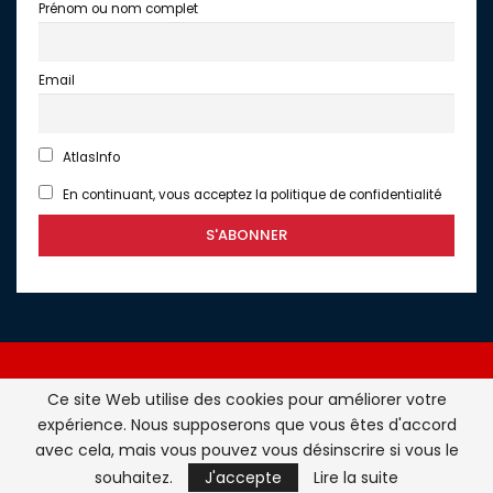
Prénom ou nom complet
Email
AtlasInfo
En continuant, vous acceptez la politique de confidentialité
Ce site Web utilise des cookies pour améliorer votre
expérience. Nous supposerons que vous êtes d'accord
Atlasinfo.fr : l'essentiel de l'actualité de la France et du
avec cela, mais vous pouvez vous désinscrire si vous le
Maghreb © Tous Droits Réservés - Atlasinfo- 2026
souhaitez.
J'accepte
Lire la suite
ATLASINFO