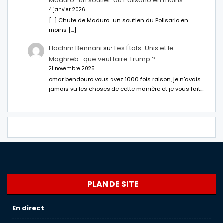
Maduro : un soutien du Polisario en moins
4 janvier 2026
[…] Chute de Maduro : un soutien du Polisario en
moins […]
Hachim Bennani
sur
Les États-Unis et le
Maghreb : que veut faire Trump ?
21 novembre 2025
omar bendouro vous avez 1000 fois raison, je n'avais
jamais vu les choses de cette manière et je vous fait…
PLAN DE SITE
En direct