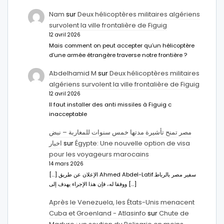
Nam
sur
Deux hélicoptères militaires algériens
survolent la ville frontalière de Figuig
12 avril 2026
Mais comment on peut accepter qu’un hélicoptère
d’une armée étrangère traverse notre frontière ?
Abdelhamid M
sur
Deux hélicoptères militaires
algériens survolent la ville frontalière de Figuig
12 avril 2026
Il faut installer des anti missiles à Figuig c
inacceptable
مصر تمنح تأشيرة مدتها خمس سنوات للمغاربة – نبض
اخبار
sur
Égypte: Une nouvelle option de visa
pour les voyageurs marocains
14 mars 2026
[…] الإعلان عن طريق Ahmed Abdel-Latifسفير مصر بالرباط.
ووفقا له، فإن هذا الإجراء يهدف إلى […]
Après le Venezuela, les États-Unis menacent
Cuba et Groenland - Atlasinfo
sur
Chute de