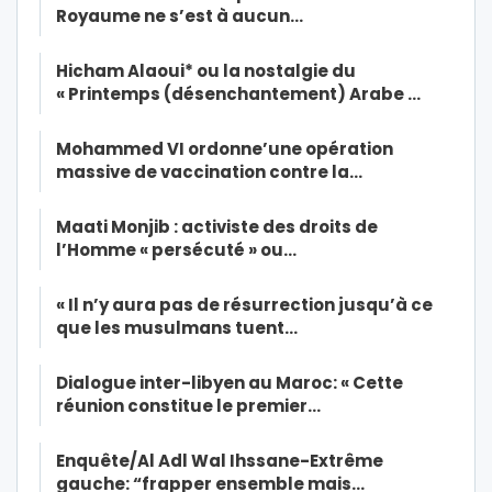
Royaume ne s’est à aucun…
Hicham Alaoui* ou la nostalgie du
« Printemps (désenchantement) Arabe …
Mohammed VI ordonne’une opération
massive de vaccination contre la…
Maati Monjib : activiste des droits de
l’Homme « persécuté » ou…
« Il n’y aura pas de résurrection jusqu’à ce
que les musulmans tuent…
Dialogue inter-libyen au Maroc: « Cette
réunion constitue le premier…
Enquête/Al Adl Wal Ihssane-Extrême
gauche: “frapper ensemble mais…