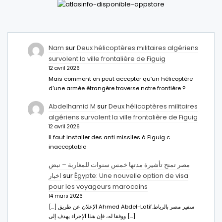
Nam
sur
Deux hélicoptères militaires algériens
survolent la ville frontalière de Figuig
12 avril 2026
Mais comment on peut accepter qu’un hélicoptère
d’une armée étrangère traverse notre frontière ?
Abdelhamid M
sur
Deux hélicoptères militaires
algériens survolent la ville frontalière de Figuig
12 avril 2026
Il faut installer des anti missiles à Figuig c
inacceptable
مصر تمنح تأشيرة مدتها خمس سنوات للمغاربة – نبض
اخبار
sur
Égypte: Une nouvelle option de visa
pour les voyageurs marocains
14 mars 2026
[…] الإعلان عن طريق Ahmed Abdel-Latifسفير مصر بالرباط.
ووفقا له، فإن هذا الإجراء يهدف إلى […]