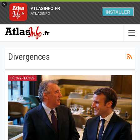
×
ATLASINFO.FR
INSTALLER
ATLASINFO
Divergences
DÉCRYPTAGES