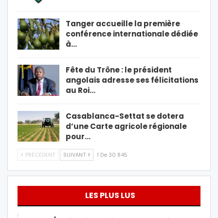
Tanger accueille la première
conférence internationale dédiée
à…
Fête du Trône : le président
angolais adresse ses félicitations
au Roi…
Casablanca-Settat se dotera
d’une Carte agricole régionale
pour…
PRÉCÉDENT
SUIVANT
1 De 30 845
LES PLUS LUS