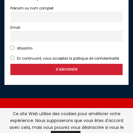
Prénom ou nom complet
Email
AtlasInfo
En continuant, vous acceptez la politique de confidentialité
Ce site Web utilise des cookies pour améliorer votre
expérience. Nous supposerons que vous êtes d'accord
Atlasinfo.fr : l'essentiel de l'actualité de la France et du
avec cela, mais vous pouvez vous désinscrire si vous le
Maghreb © Tous Droits Réservés - Atlasinfo- 2026