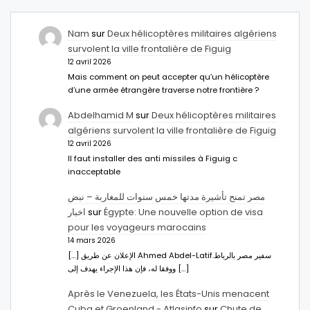
Nam
sur
Deux hélicoptères militaires algériens
survolent la ville frontalière de Figuig
12 avril 2026
Mais comment on peut accepter qu’un hélicoptère
d’une armée étrangère traverse notre frontière ?
Abdelhamid M
sur
Deux hélicoptères militaires
algériens survolent la ville frontalière de Figuig
12 avril 2026
Il faut installer des anti missiles à Figuig c
inacceptable
مصر تمنح تأشيرة مدتها خمس سنوات للمغاربة – نبض
اخبار
sur
Égypte: Une nouvelle option de visa
pour les voyageurs marocains
14 mars 2026
[…] الإعلان عن طريق Ahmed Abdel-Latifسفير مصر بالرباط.
ووفقا له، فإن هذا الإجراء يهدف إلى […]
Après le Venezuela, les États-Unis menacent
Cuba et Groenland - Atlasinfo
sur
Chute de