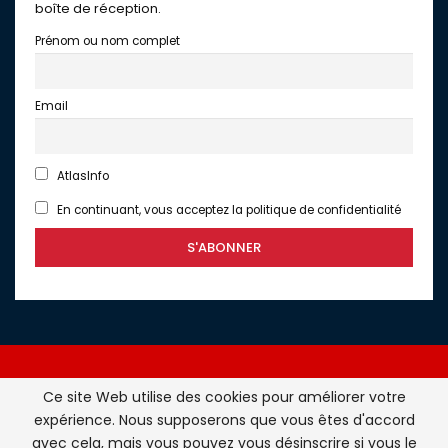
boîte de réception.
Prénom ou nom complet
Email
AtlasInfo
En continuant, vous acceptez la politique de confidentialité
Ce site Web utilise des cookies pour améliorer votre
expérience. Nous supposerons que vous êtes d'accord
Atlasinfo.fr : l'essentiel de l'actualité de la France et du
avec cela, mais vous pouvez vous désinscrire si vous le
Maghreb © Tous Droits Réservés - Atlasinfo- 2026