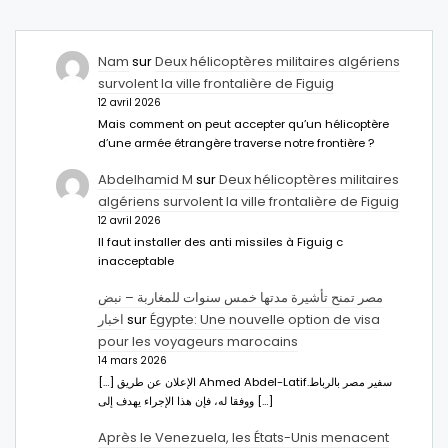
Nam
sur
Deux hélicoptères militaires algériens
survolent la ville frontalière de Figuig
12 avril 2026
Mais comment on peut accepter qu’un hélicoptère
d’une armée étrangère traverse notre frontière ?
Abdelhamid M
sur
Deux hélicoptères militaires
algériens survolent la ville frontalière de Figuig
12 avril 2026
Il faut installer des anti missiles à Figuig c
inacceptable
مصر تمنح تأشيرة مدتها خمس سنوات للمغاربة – نبض
اخبار
sur
Égypte: Une nouvelle option de visa
pour les voyageurs marocains
14 mars 2026
[…] الإعلان عن طريق Ahmed Abdel-Latifسفير مصر بالرباط.
ووفقا له، فإن هذا الإجراء يهدف إلى […]
Après le Venezuela, les États-Unis menacent