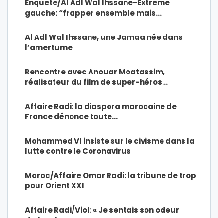
Enquête/Al Adl Wal Ihssane-Extrême
gauche: “frapper ensemble mais…
Al Adl Wal Ihssane, une Jamaa née dans
l’amertume
Rencontre avec Anouar Moatassim,
réalisateur du film de super-héros…
Affaire Radi: la diaspora marocaine de
France dénonce toute…
Mohammed VI insiste sur le civisme dans la
lutte contre le Coronavirus
Maroc/Affaire Omar Radi: la tribune de trop
pour Orient XXI
Affaire Radi/Viol: « Je sentais son odeur