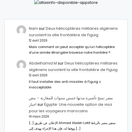
Nam
sur
Deux hélicoptères militaires algériens
survolent la ville frontalière de Figuig
12 avril 2026
Mais comment on peut accepter qu’un hélicoptère
d’une armée étrangère traverse notre frontière ?
Abdelhamid M
sur
Deux hélicoptères militaires
algériens survolent la ville frontalière de Figuig
12 avril 2026
Il faut installer des anti missiles à Figuig c
inacceptable
مصر تمنح تأشيرة مدتها خمس سنوات للمغاربة – نبض
اخبار
sur
Égypte: Une nouvelle option de visa
pour les voyageurs marocains
14 mars 2026
[…] الإعلان عن طريق Ahmed Abdel-Latifسفير مصر بالرباط.
ووفقا له، فإن هذا الإجراء يهدف إلى […]