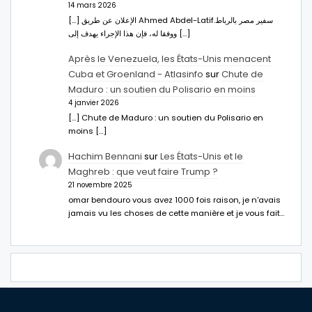
14 mars 2026
[…] الإعلان عن طريق Ahmed Abdel-Latifسفير مصر بالرباط.
ووفقا له، فإن هذا الإجراء يهدف إلى […]
Après le Venezuela, les États-Unis menacent
Cuba et Groenland - Atlasinfo
sur
Chute de
Maduro : un soutien du Polisario en moins
4 janvier 2026
[…] Chute de Maduro : un soutien du Polisario en
moins […]
Hachim Bennani
sur
Les États-Unis et le
Maghreb : que veut faire Trump ?
21 novembre 2025
omar bendouro vous avez 1000 fois raison, je n'avais
jamais vu les choses de cette manière et je vous fait…