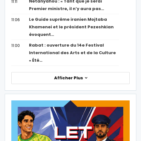
Netanyahou : « Tant que je serai
11:11
Premier ministre, il n’y aura pas…
Le Guide suprême iranien Mojtaba
11:06
Khamenei et le président Pezeshkian
évoquent…
Rabat : ouverture du 14e Festival
11:00
International des Arts et de la Culture
« Été…
Afficher Plus