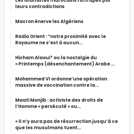
Les islamistes marocains rattrapés par
leurs contradictions
Macron énerve les Algériens
Radio Orient : “notre proximité avec le
Royaume ne s’est à aucun…
Hicham Alaoui* ou la nostalgie du
« Printemps (désenchantement) Arabe …
Mohammed VI ordonne’une opération
massive de vaccination contre la…
Maati Monjib : activiste des droits de
l’Homme « persécuté » ou…
« Il n’y aura pas de résurrection jusqu’à ce
que les musulmans tuent…