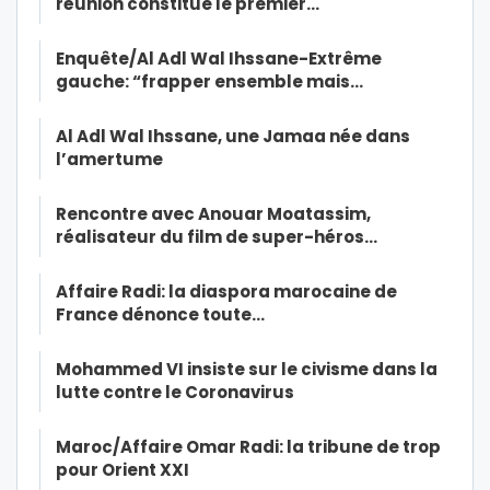
réunion constitue le premier…
Enquête/Al Adl Wal Ihssane-Extrême
gauche: “frapper ensemble mais…
Al Adl Wal Ihssane, une Jamaa née dans
l’amertume
Rencontre avec Anouar Moatassim,
réalisateur du film de super-héros…
Affaire Radi: la diaspora marocaine de
France dénonce toute…
Mohammed VI insiste sur le civisme dans la
lutte contre le Coronavirus
Maroc/Affaire Omar Radi: la tribune de trop
pour Orient XXI