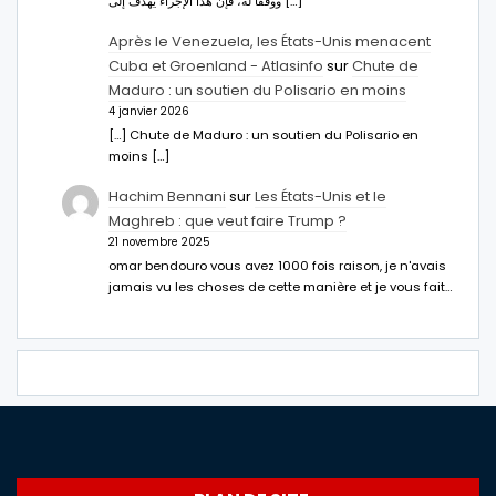
ووفقا له، فإن هذا الإجراء يهدف إلى […]
Après le Venezuela, les États-Unis menacent
Cuba et Groenland - Atlasinfo
sur
Chute de
Maduro : un soutien du Polisario en moins
4 janvier 2026
[…] Chute de Maduro : un soutien du Polisario en
moins […]
Hachim Bennani
sur
Les États-Unis et le
Maghreb : que veut faire Trump ?
21 novembre 2025
omar bendouro vous avez 1000 fois raison, je n'avais
jamais vu les choses de cette manière et je vous fait…