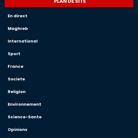
PLAN DE SITE
En direct
Maghreb
International
Sport
France
Societe
Religion
Environnement
Science-Sante
Opinions