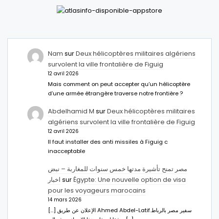
Nam
sur
Deux hélicoptères militaires algériens
survolent la ville frontalière de Figuig
12 avril 2026
Mais comment on peut accepter qu’un hélicoptère
d’une armée étrangère traverse notre frontière ?
Abdelhamid M
sur
Deux hélicoptères militaires
algériens survolent la ville frontalière de Figuig
12 avril 2026
Il faut installer des anti missiles à Figuig c
inacceptable
مصر تمنح تأشيرة مدتها خمس سنوات للمغاربة – نبض
اخبار
sur
Égypte: Une nouvelle option de visa
pour les voyageurs marocains
14 mars 2026
[…] الإعلان عن طريق Ahmed Abdel-Latifسفير مصر بالرباط.