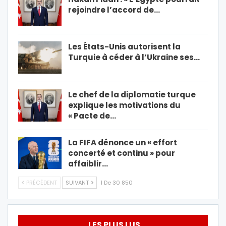
rejoindre l’accord de…
Les États-Unis autorisent la
Turquie à céder à l’Ukraine ses…
Le chef de la diplomatie turque
explique les motivations du
« Pacte de…
La FIFA dénonce un « effort
concerté et continu » pour
affaiblir…
PRÉCÉDENT
SUIVANT
1 De 30 850
LES PLUS LUS