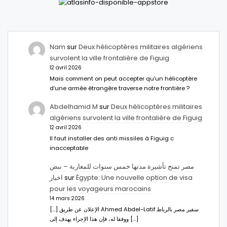
Nam
sur
Deux hélicoptères militaires algériens
survolent la ville frontalière de Figuig
12 avril 2026
Mais comment on peut accepter qu’un hélicoptère
d’une armée étrangère traverse notre frontière ?
Abdelhamid M
sur
Deux hélicoptères militaires
algériens survolent la ville frontalière de Figuig
12 avril 2026
Il faut installer des anti missiles à Figuig c
inacceptable
مصر تمنح تأشيرة مدتها خمس سنوات للمغاربة – نبض
اخبار
sur
Égypte: Une nouvelle option de visa
pour les voyageurs marocains
14 mars 2026
[…] الإعلان عن طريق Ahmed Abdel-Latifسفير مصر بالرباط.
ووفقا له، فإن هذا الإجراء يهدف إلى […]