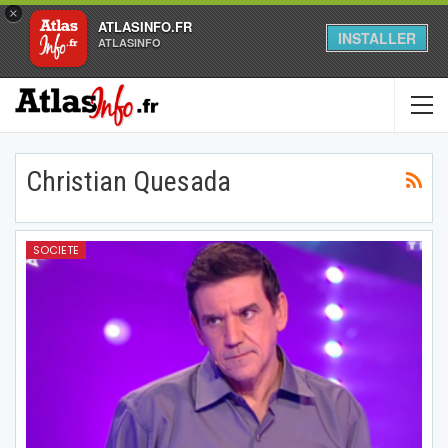
×
ATLASINFO.FR
INSTALLER
ATLASINFO
Christian Quesada
SOCIETE