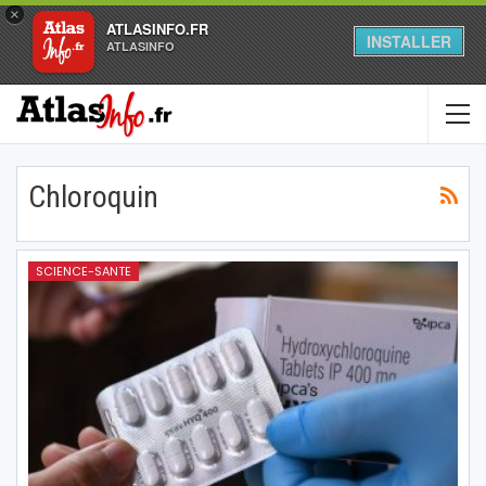
×
ATLASINFO.FR
INSTALLER
ATLASINFO
Chloroquin
SCIENCE-SANTE