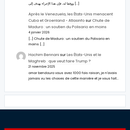
ووفقا له، فإن هذا الإجراء يهدف إلى […]
Après le Venezuela, les États-Unis menacent
Cuba et Groenland - Atlasinfo
sur
Chute de
Maduro : un soutien du Polisario en moins
4 janvier 2026
[…] Chute de Maduro : un soutien du Polisario en
moins […]
Hachim Bennani
sur
Les États-Unis et le
Maghreb : que veut faire Trump ?
21 novembre 2025
omar bendouro vous avez 1000 fois raison, je n'avais
jamais vu les choses de cette manière et je vous fait…