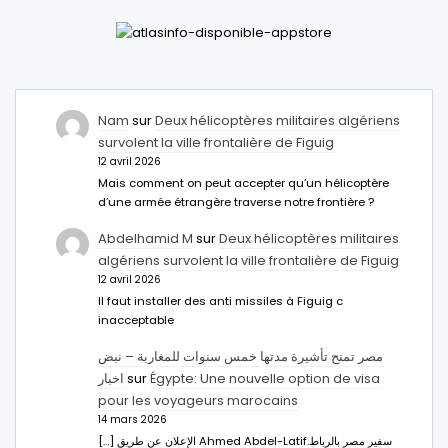
Nam
sur
Deux hélicoptères militaires algériens
survolent la ville frontalière de Figuig
12 avril 2026
Mais comment on peut accepter qu’un hélicoptère
d’une armée étrangère traverse notre frontière ?
Abdelhamid M
sur
Deux hélicoptères militaires
algériens survolent la ville frontalière de Figuig
12 avril 2026
Il faut installer des anti missiles à Figuig c
inacceptable
مصر تمنح تأشيرة مدتها خمس سنوات للمغاربة – نبض
اخبار
sur
Égypte: Une nouvelle option de visa
pour les voyageurs marocains
14 mars 2026
[…] الإعلان عن طريق Ahmed Abdel-Latifسفير مصر بالرباط.