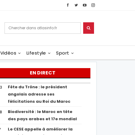
Vidéos
Lifestyle
Sport
EN DIRECT
Fête du Trône : le président
43
angolais adresse ses
félicitations au Roi du Maroc
Biodiversité : le Maroc en tête
38
des pays arabes et 17e mondial
Le CESE appelle à améliorer la
7