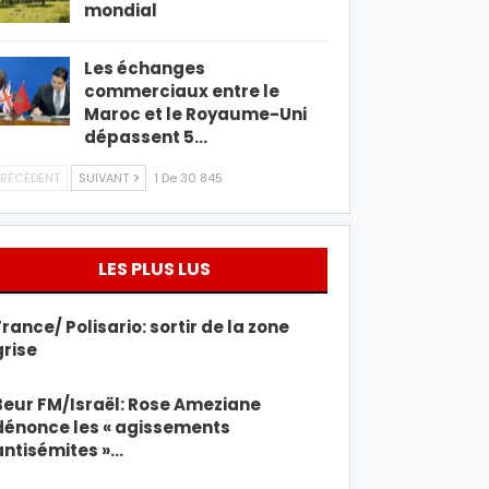
mondial
Les échanges
commerciaux entre le
Maroc et le Royaume-Uni
dépassent 5…
RÉCÉDENT
SUIVANT
1 De 30 845
LES PLUS LUS
France/ Polisario: sortir de la zone
grise
Beur FM/Israël: Rose Ameziane
dénonce les « agissements
antisémites »…