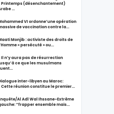
« Printemps (désenchantement)
Arabe …
Mohammed VI ordonne’une opération
massive de vaccination contre la…
Maati Monjib : activiste des droits de
l’Homme « persécuté » ou…
« Il n’y aura pas de résurrection
jusqu’à ce que les musulmans
tuent…
Dialogue inter-libyen au Maroc:
« Cette réunion constitue le premier…
Enquête/Al Adl Wal Ihssane-Extrême
gauche: “frapper ensemble mais…