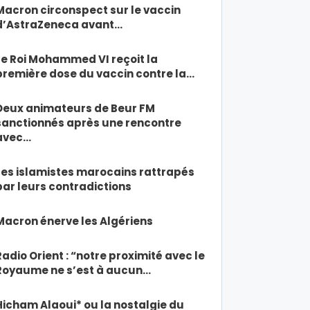
Macron circonspect sur le vaccin
d’AstraZeneca avant…
Le Roi Mohammed VI reçoit la
première dose du vaccin contre la…
Deux animateurs de Beur FM
sanctionnés après une rencontre
avec…
Les islamistes marocains rattrapés
par leurs contradictions
Macron énerve les Algériens
Radio Orient : “notre proximité avec le
Royaume ne s’est à aucun…
Hicham Alaoui* ou la nostalgie du