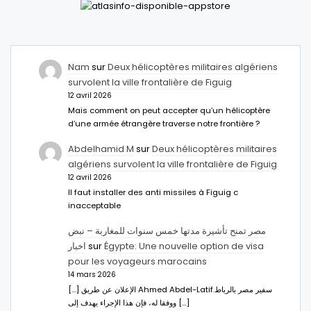
Nam
sur
Deux hélicoptères militaires algériens
survolent la ville frontalière de Figuig
12 avril 2026
Mais comment on peut accepter qu’un hélicoptère
d’une armée étrangère traverse notre frontière ?
Abdelhamid M
sur
Deux hélicoptères militaires
algériens survolent la ville frontalière de Figuig
12 avril 2026
Il faut installer des anti missiles à Figuig c
inacceptable
مصر تمنح تأشيرة مدتها خمس سنوات للمغاربة – نبض
اخبار
sur
Égypte: Une nouvelle option de visa
pour les voyageurs marocains
14 mars 2026
[…] الإعلان عن طريق Ahmed Abdel-Latifسفير مصر بالرباط.
ووفقا له، فإن هذا الإجراء يهدف إلى […]