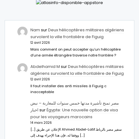
Nam
sur
Deux hélicoptères militaires algériens
survolent la ville frontalière de Figuig
12 avril 2026
Mais comment on peut accepter qu’un hélicoptère
d’une armée étrangère traverse notre frontière ?
Abdelhamid M
sur
Deux hélicoptères militaires
algériens survolent la ville frontalière de Figuig
12 avril 2026
Il faut installer des anti missiles à Figuig c
inacceptable
مصر تمنح تأشيرة مدتها خمس سنوات للمغاربة – نبض
اخبار
sur
Égypte: Une nouvelle option de visa
pour les voyageurs marocains
14 mars 2026
[…] الإعلان عن طريق Ahmed Abdel-Latifسفير مصر بالرباط.
ووفقا له، فإن هذا الإجراء يهدف إلى […]