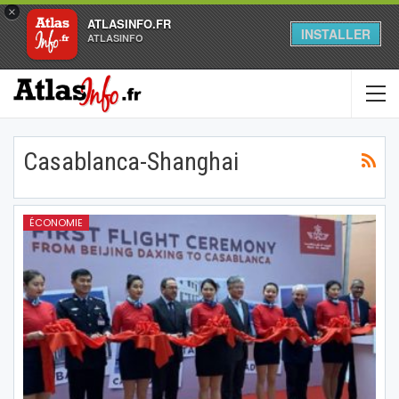
×
ATLASINFO.FR
INSTALLER
ATLASINFO
Casablanca-Shanghai
ÉCONOMIE