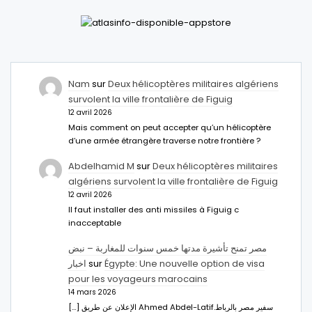
Nam
sur
Deux hélicoptères militaires algériens
survolent la ville frontalière de Figuig
12 avril 2026
Mais comment on peut accepter qu’un hélicoptère
d’une armée étrangère traverse notre frontière ?
Abdelhamid M
sur
Deux hélicoptères militaires
algériens survolent la ville frontalière de Figuig
12 avril 2026
Il faut installer des anti missiles à Figuig c
inacceptable
مصر تمنح تأشيرة مدتها خمس سنوات للمغاربة – نبض
اخبار
sur
Égypte: Une nouvelle option de visa
pour les voyageurs marocains
14 mars 2026
[…] الإعلان عن طريق Ahmed Abdel-Latifسفير مصر بالرباط.