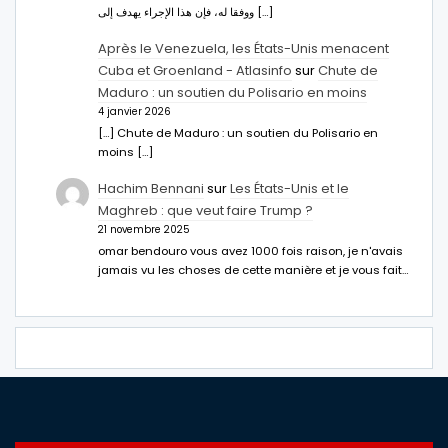
ووفقا له، فإن هذا الإجراء يهدف إلى […]
Après le Venezuela, les États-Unis menacent
Cuba et Groenland - Atlasinfo
sur
Chute de
Maduro : un soutien du Polisario en moins
4 janvier 2026
[…] Chute de Maduro : un soutien du Polisario en
moins […]
Hachim Bennani
sur
Les États-Unis et le
Maghreb : que veut faire Trump ?
21 novembre 2025
omar bendouro vous avez 1000 fois raison, je n'avais
jamais vu les choses de cette manière et je vous fait…