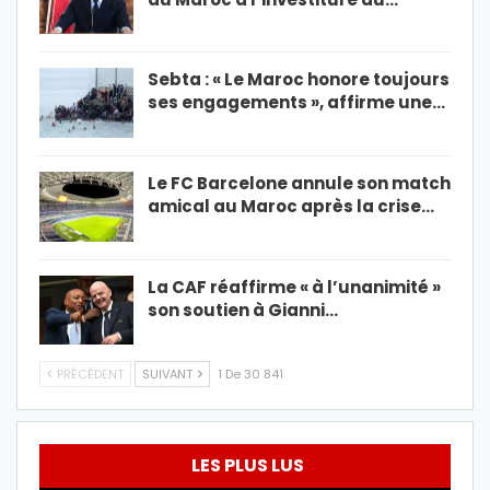
Sebta : « Le Maroc honore toujours
ses engagements », affirme une…
Le FC Barcelone annule son match
amical au Maroc après la crise…
La CAF réaffirme « à l’unanimité »
son soutien à Gianni…
PRÉCÉDENT
SUIVANT
1 De 30 841
LES PLUS LUS