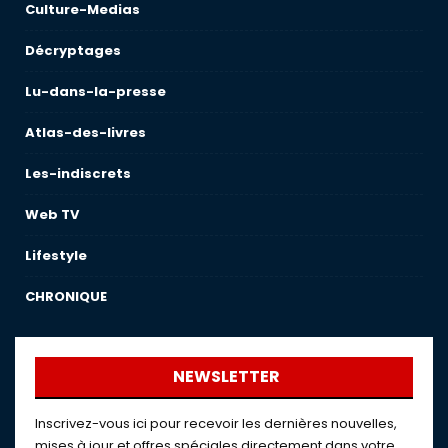
Culture-Medias
Décryptages
Lu-dans-la-presse
Atlas-des-livres
Les-indiscrets
Web TV
Lifestyle
CHRONIQUE
NEWSLETTER
Inscrivez-vous ici pour recevoir les dernières nouvelles,
mises à jour et offres spéciales directement dans votre