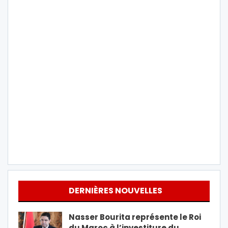
DERNIÈRES NOUVELLES
Nasser Bourita représente le Roi
du Maroc à l’investiture du…