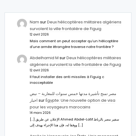
Nam
sur
Deux hélicoptères militaires algériens
survolent la ville frontalière de Figuig
12 avril 2026
Mais comment on peut accepter qu’un hélicoptère
d’une armée étrangère traverse notre frontière ?
Abdelhamid M
sur
Deux hélicoptères militaires
algériens survolent la ville frontalière de Figuig
12 avril 2026
Il faut installer des anti missiles à Figuig c
inacceptable
مصر تمنح تأشيرة مدتها خمس سنوات للمغاربة – نبض
اخبار
sur
Égypte: Une nouvelle option de visa
pour les voyageurs marocains
14 mars 2026
[…] الإعلان عن طريق Ahmed Abdel-Latifسفير مصر بالرباط.
ووفقا له، فإن هذا الإجراء يهدف إلى […]