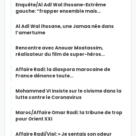
Enquête/Al Adl Wal Ihssane-Extrême
gauche: “frapper ensemble mais…
Al Adl Wal Ihssane, une Jamaa née dans
l’amertume
Rencontre avec Anouar Moatassim,
réalisateur du film de super-héros…
Affaire Radi: la diaspora marocaine de
France dénonce toute…
Mohammed VI insiste sur le civisme dans la
lutte contre le Coronavirus
Maroc/Affaire Omar Radi: la tribune de trop
pour Orient XXI
Affaire Radi/Viol: « Je sentais son odeur