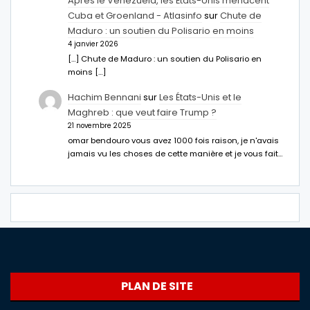
Après le Venezuela, les États-Unis menacent
Cuba et Groenland - Atlasinfo
sur
Chute de
Maduro : un soutien du Polisario en moins
4 janvier 2026
[…] Chute de Maduro : un soutien du Polisario en
moins […]
Hachim Bennani
sur
Les États-Unis et le
Maghreb : que veut faire Trump ?
21 novembre 2025
omar bendouro vous avez 1000 fois raison, je n'avais
jamais vu les choses de cette manière et je vous fait…
PLAN DE SITE