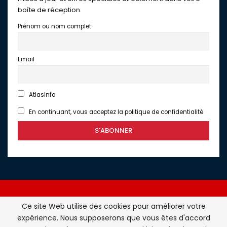
boîte de réception.
Prénom ou nom complet
Email
AtlasInfo
En continuant, vous acceptez la politique de confidentialité
Ce site Web utilise des cookies pour améliorer votre
expérience. Nous supposerons que vous êtes d'accord
Atlasinfo.fr : l'essentiel de l'actualité de la France et du