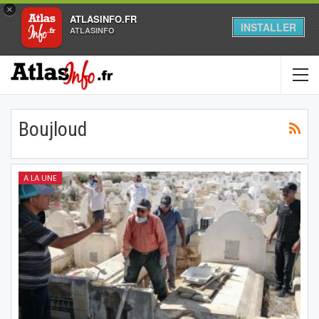
×
ATLASINFO.FR
INSTALLER
ATLASINFO
Boujloud
A LA UNE