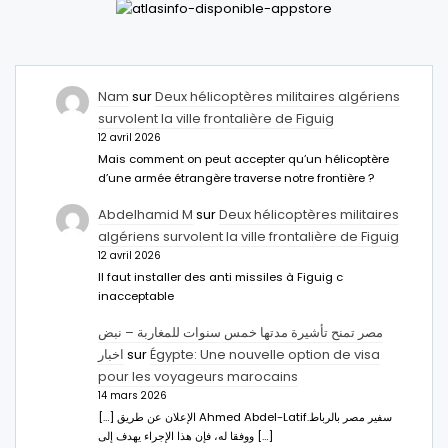
Nam
sur
Deux hélicoptères militaires algériens
survolent la ville frontalière de Figuig
12 avril 2026
Mais comment on peut accepter qu’un hélicoptère
d’une armée étrangère traverse notre frontière ?
Abdelhamid M
sur
Deux hélicoptères militaires
algériens survolent la ville frontalière de Figuig
12 avril 2026
Il faut installer des anti missiles à Figuig c
inacceptable
مصر تمنح تأشيرة مدتها خمس سنوات للمغاربة – نبض
اخبار
sur
Égypte: Une nouvelle option de visa
pour les voyageurs marocains
14 mars 2026
[…] الإعلان عن طريق Ahmed Abdel-Latifسفير مصر بالرباط.
ووفقا له، فإن هذا الإجراء يهدف إلى […]