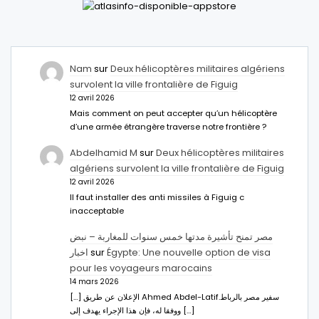
Nam
sur
Deux hélicoptères militaires algériens
survolent la ville frontalière de Figuig
12 avril 2026
Mais comment on peut accepter qu’un hélicoptère
d’une armée étrangère traverse notre frontière ?
Abdelhamid M
sur
Deux hélicoptères militaires
algériens survolent la ville frontalière de Figuig
12 avril 2026
Il faut installer des anti missiles à Figuig c
inacceptable
مصر تمنح تأشيرة مدتها خمس سنوات للمغاربة – نبض
اخبار
sur
Égypte: Une nouvelle option de visa
pour les voyageurs marocains
14 mars 2026
[…] الإعلان عن طريق Ahmed Abdel-Latifسفير مصر بالرباط.
ووفقا له، فإن هذا الإجراء يهدف إلى […]