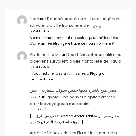
Nam
sur
Deux hélicoptères militaires algériens
survolent la ville frontalière de Figuig
12 avril 2026
Mais comment on peut accepter qu’un hélicoptère
d’une armée étrangère traverse notre frontière ?
Abdelhamid M
sur
Deux hélicoptères militaires
algériens survolent la ville frontalière de Figuig
12 avril 2026
Il faut installer des anti missiles à Figuig c
inacceptable
مصر تمنح تأشيرة مدتها خمس سنوات للمغاربة – نبض
اخبار
sur
Égypte: Une nouvelle option de visa
pour les voyageurs marocains
14 mars 2026
[…] الإعلان عن طريق Ahmed Abdel-Latifسفير مصر بالرباط.
ووفقا له، فإن هذا الإجراء يهدف إلى […]
Après le Venezuela, les États-Unis menacent