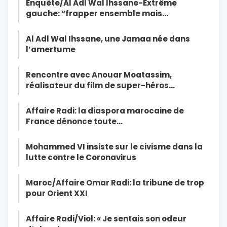
Enquête/Al Adl Wal Ihssane-Extrême
gauche: “frapper ensemble mais…
Al Adl Wal Ihssane, une Jamaa née dans
l’amertume
Rencontre avec Anouar Moatassim,
réalisateur du film de super-héros…
Affaire Radi: la diaspora marocaine de
France dénonce toute…
Mohammed VI insiste sur le civisme dans la
lutte contre le Coronavirus
Maroc/Affaire Omar Radi: la tribune de trop
pour Orient XXI
Affaire Radi/Viol: « Je sentais son odeur