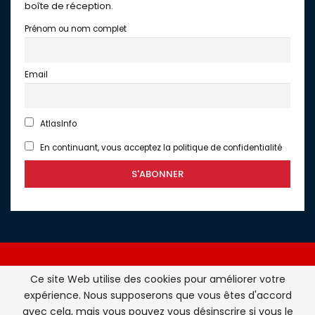
boîte de réception.
Prénom ou nom complet
Email
AtlasInfo
En continuant, vous acceptez la politique de confidentialité
Ce site Web utilise des cookies pour améliorer votre
expérience. Nous supposerons que vous êtes d'accord
Atlasinfo.fr : l'essentiel de l'actualité de la France et du
avec cela, mais vous pouvez vous désinscrire si vous le
Maghreb © Tous Droits Réservés - Atlasinfo- 2026