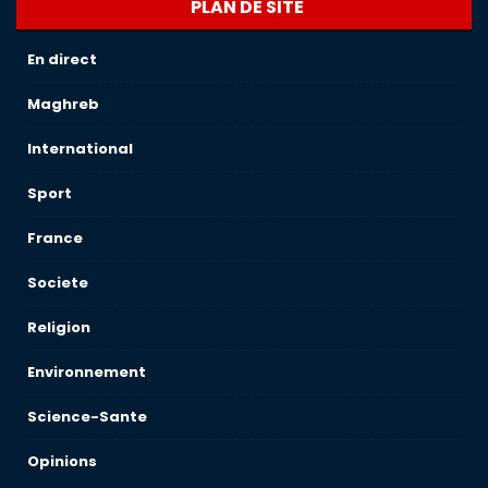
PLAN DE SITE
En direct
Maghreb
International
Sport
France
Societe
Religion
Environnement
Science-Sante
Opinions