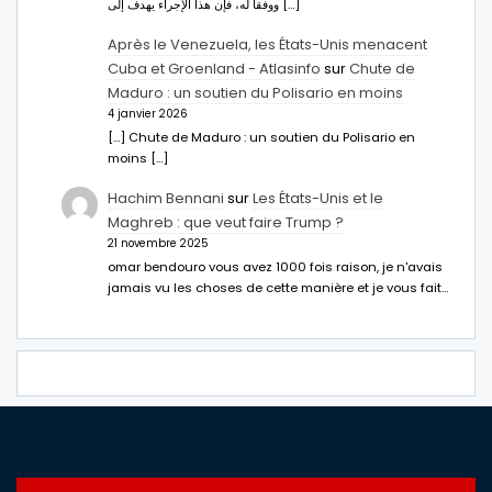
ووفقا له، فإن هذا الإجراء يهدف إلى […]
Après le Venezuela, les États-Unis menacent
Cuba et Groenland - Atlasinfo
sur
Chute de
Maduro : un soutien du Polisario en moins
4 janvier 2026
[…] Chute de Maduro : un soutien du Polisario en
moins […]
Hachim Bennani
sur
Les États-Unis et le
Maghreb : que veut faire Trump ?
21 novembre 2025
omar bendouro vous avez 1000 fois raison, je n'avais
jamais vu les choses de cette manière et je vous fait…