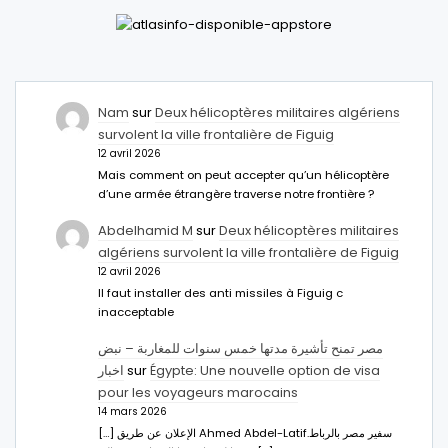
Nam
sur
Deux hélicoptères militaires algériens
survolent la ville frontalière de Figuig
12 avril 2026
Mais comment on peut accepter qu’un hélicoptère
d’une armée étrangère traverse notre frontière ?
Abdelhamid M
sur
Deux hélicoptères militaires
algériens survolent la ville frontalière de Figuig
12 avril 2026
Il faut installer des anti missiles à Figuig c
inacceptable
مصر تمنح تأشيرة مدتها خمس سنوات للمغاربة – نبض
اخبار
sur
Égypte: Une nouvelle option de visa
pour les voyageurs marocains
14 mars 2026
[…] الإعلان عن طريق Ahmed Abdel-Latifسفير مصر بالرباط.