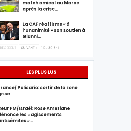
match amical au Maroc
après la crise…
La CAF réaffirme « à
l’unanimité » son soutien à
Gianni…
RÉCÉDENT
SUIVANT
1 De 30 841
LES PLUS LUS
France/ Polisario: sortir de la zone
grise
Beur FM/Israël: Rose Ameziane
dénonce les « agissements
antisémites »…