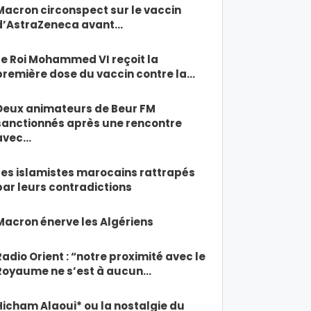
Macron circonspect sur le vaccin
d’AstraZeneca avant…
Le Roi Mohammed VI reçoit la
première dose du vaccin contre la…
Deux animateurs de Beur FM
sanctionnés après une rencontre
avec…
Les islamistes marocains rattrapés
par leurs contradictions
Macron énerve les Algériens
Radio Orient : “notre proximité avec le
Royaume ne s’est à aucun…
Hicham Alaoui* ou la nostalgie du