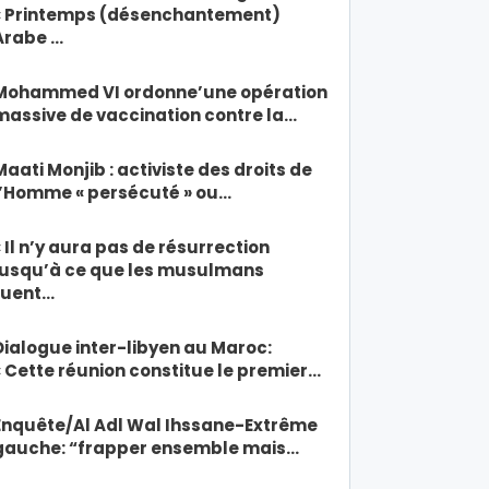
« Printemps (désenchantement)
Arabe …
Mohammed VI ordonne’une opération
massive de vaccination contre la…
Maati Monjib : activiste des droits de
l’Homme « persécuté » ou…
« Il n’y aura pas de résurrection
jusqu’à ce que les musulmans
tuent…
Dialogue inter-libyen au Maroc:
« Cette réunion constitue le premier…
Enquête/Al Adl Wal Ihssane-Extrême
gauche: “frapper ensemble mais…