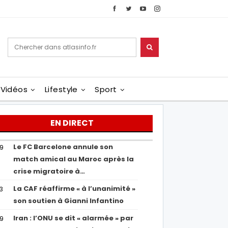
Vidéos
Lifestyle
Sport
EN DIRECT
Le FC Barcelone annule son
19
match amical au Maroc après la
crise migratoire à…
La CAF réaffirme « à l’unanimité »
13
son soutien à Gianni Infantino
Iran : l’ONU se dit « alarmée » par
29