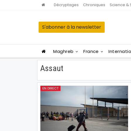
Décryptages
Chroniques
Science & 
S'abonner à la newsletter
Maghreb
France
Internati
Assaut
EN DIRECT