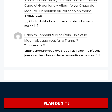
Après le Venezuela, les États-Unis menacent
Cuba et Groenland - Atlasinfo
sur
Chute de
Maduro : un soutien du Polisario en moins
4 janvier 2026
[…] Chute de Maduro : un soutien du Polisario en
moins […]
Hachim Bennani
sur
Les États-Unis et le
Maghreb : que veut faire Trump ?
21 novembre 2025
omar bendouro vous avez 1000 fois raison, je n'avais
jamais vu les choses de cette manière et je vous fait…
PLAN DE SITE