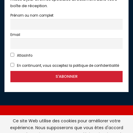
boîte de réception.
Prénom ou nom complet
Email
AtlasInfo
En continuant, vous acceptez la politique de confidentialité
Ce site Web utilise des cookies pour améliorer votre
expérience. Nous supposerons que vous êtes d'accord
Atlasinfo.fr : l'essentiel de l'actualité de la France et du