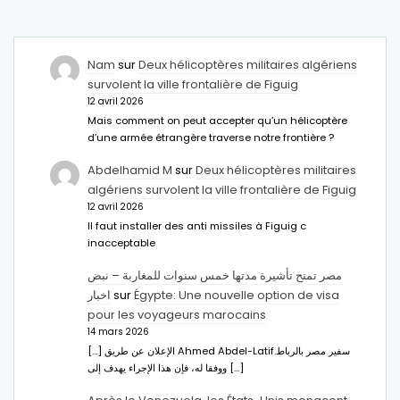
Nam
sur
Deux hélicoptères militaires algériens
survolent la ville frontalière de Figuig
12 avril 2026
Mais comment on peut accepter qu’un hélicoptère
d’une armée étrangère traverse notre frontière ?
Abdelhamid M
sur
Deux hélicoptères militaires
algériens survolent la ville frontalière de Figuig
12 avril 2026
Il faut installer des anti missiles à Figuig c
inacceptable
مصر تمنح تأشيرة مدتها خمس سنوات للمغاربة – نبض
اخبار
sur
Égypte: Une nouvelle option de visa
pour les voyageurs marocains
14 mars 2026
[…] الإعلان عن طريق Ahmed Abdel-Latifسفير مصر بالرباط.
ووفقا له، فإن هذا الإجراء يهدف إلى […]