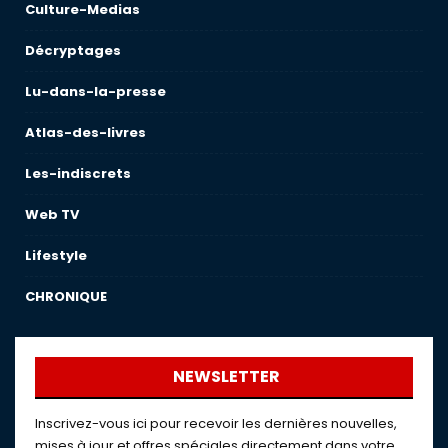
Culture-Medias
Décryptages
Lu-dans-la-presse
Atlas-des-livres
Les-indiscrets
Web TV
Lifestyle
CHRONIQUE
NEWSLETTER
Inscrivez-vous ici pour recevoir les dernières nouvelles,
mises à jour et offres spéciales directement dans votre