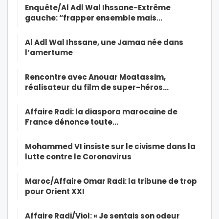
Enquête/Al Adl Wal Ihssane-Extrême
gauche: “frapper ensemble mais…
Al Adl Wal Ihssane, une Jamaa née dans
l’amertume
Rencontre avec Anouar Moatassim,
réalisateur du film de super-héros…
Affaire Radi: la diaspora marocaine de
France dénonce toute…
Mohammed VI insiste sur le civisme dans la
lutte contre le Coronavirus
Maroc/Affaire Omar Radi: la tribune de trop
pour Orient XXI
Affaire Radi/Viol: « Je sentais son odeur