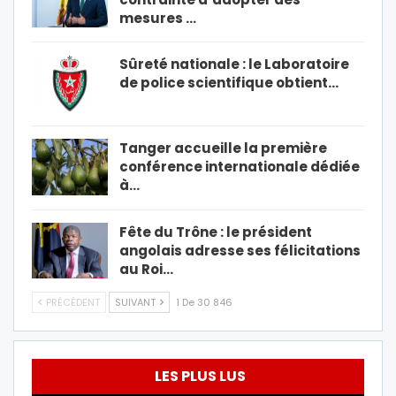
mesures …
Sûreté nationale : le Laboratoire
de police scientifique obtient…
Tanger accueille la première
conférence internationale dédiée
à…
Fête du Trône : le président
angolais adresse ses félicitations
au Roi…
PRÉCÉDENT
SUIVANT
1 De 30 846
LES PLUS LUS