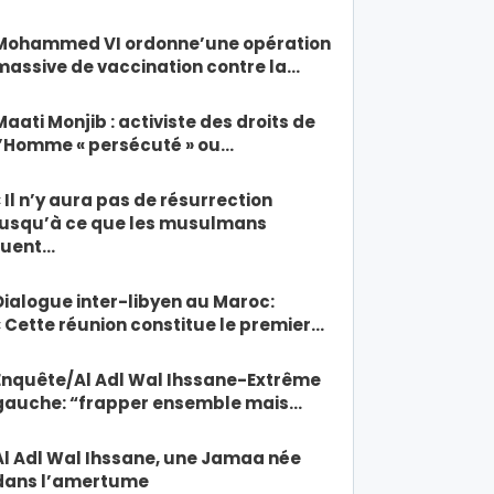
Mohammed VI ordonne’une opération
massive de vaccination contre la…
Maati Monjib : activiste des droits de
l’Homme « persécuté » ou…
« Il n’y aura pas de résurrection
jusqu’à ce que les musulmans
tuent…
Dialogue inter-libyen au Maroc:
« Cette réunion constitue le premier…
Enquête/Al Adl Wal Ihssane-Extrême
gauche: “frapper ensemble mais…
Al Adl Wal Ihssane, une Jamaa née
dans l’amertume