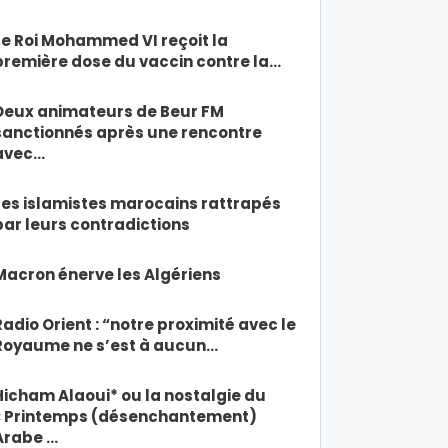
Le Roi Mohammed VI reçoit la
première dose du vaccin contre la…
Deux animateurs de Beur FM
sanctionnés après une rencontre
avec…
Les islamistes marocains rattrapés
par leurs contradictions
Macron énerve les Algériens
Radio Orient : “notre proximité avec le
Royaume ne s’est à aucun…
Hicham Alaoui* ou la nostalgie du
« Printemps (désenchantement)
Arabe …