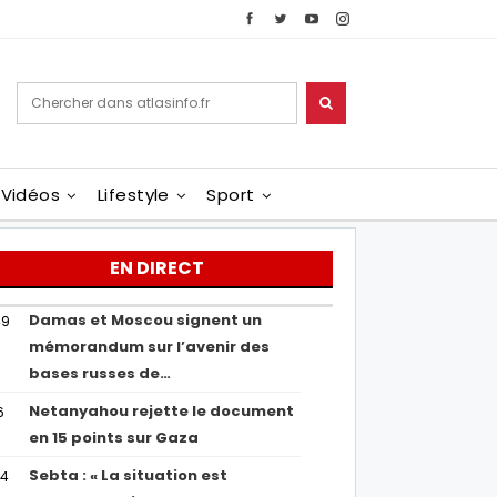
Vidéos
Lifestyle
Sport
EN DIRECT
Damas et Moscou signent un
49
mémorandum sur l’avenir des
bases russes de…
Netanyahou rejette le document
6
en 15 points sur Gaza
Sebta : « La situation est
04