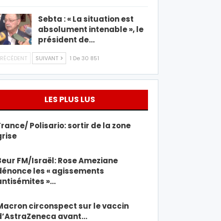
Sebta : « La situation est
absolument intenable », le
président de…
RÉCÉDENT
SUIVANT
1 De 30 851
LES PLUS LUS
France/ Polisario: sortir de la zone
grise
Beur FM/Israël: Rose Ameziane
dénonce les « agissements
antisémites »…
Macron circonspect sur le vaccin
d’AstraZeneca avant…