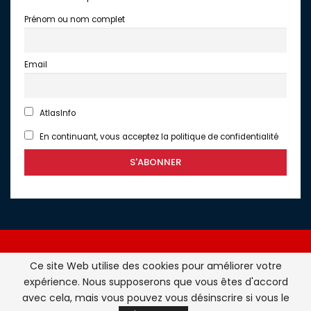
Prénom ou nom complet
Email
AtlasInfo
En continuant, vous acceptez la politique de confidentialité
Ce site Web utilise des cookies pour améliorer votre
expérience. Nous supposerons que vous êtes d'accord
Atlasinfo.fr : l'essentiel de l'actualité de la France et du
avec cela, mais vous pouvez vous désinscrire si vous le
Maghreb © Tous Droits Réservés - Atlasinfo- 2026