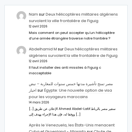
Nam
sur
Deux hélicoptères militaires algériens
survolent la ville frontalière de Figuig
12 avril 2026
Mais comment on peut accepter qu’un hélicoptère
d’une armée étrangère traverse notre frontière ?
Abdelhamid M
sur
Deux hélicoptères militaires
algériens survolent la ville frontalière de Figuig
12 avril 2026
Il faut installer des anti missiles à Figuig c
inacceptable
مصر تمنح تأشيرة مدتها خمس سنوات للمغاربة – نبض
اخبار
sur
Égypte: Une nouvelle option de visa
pour les voyageurs marocains
14 mars 2026
[…] الإعلان عن طريق Ahmed Abdel-Latifسفير مصر بالرباط.
ووفقا له، فإن هذا الإجراء يهدف إلى […]
Après le Venezuela, les États-Unis menacent
Cuba et Groenland - Atlasinfo
sur
Chute de