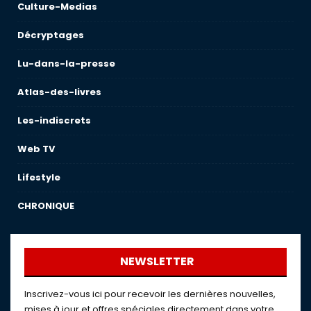
Culture-Medias
Décryptages
Lu-dans-la-presse
Atlas-des-livres
Les-indiscrets
Web TV
Lifestyle
CHRONIQUE
NEWSLETTER
Inscrivez-vous ici pour recevoir les dernières nouvelles,
mises à jour et offres spéciales directement dans votre