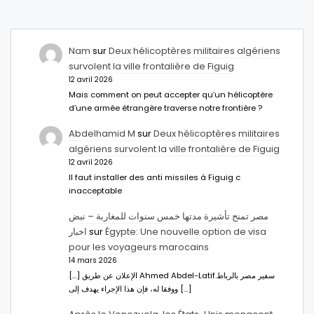
Nam
sur
Deux hélicoptères militaires algériens
survolent la ville frontalière de Figuig
12 avril 2026
Mais comment on peut accepter qu’un hélicoptère
d’une armée étrangère traverse notre frontière ?
Abdelhamid M
sur
Deux hélicoptères militaires
algériens survolent la ville frontalière de Figuig
12 avril 2026
Il faut installer des anti missiles à Figuig c
inacceptable
مصر تمنح تأشيرة مدتها خمس سنوات للمغاربة – نبض
اخبار
sur
Égypte: Une nouvelle option de visa
pour les voyageurs marocains
14 mars 2026
[…] الإعلان عن طريق Ahmed Abdel-Latifسفير مصر بالرباط.
ووفقا له، فإن هذا الإجراء يهدف إلى […]