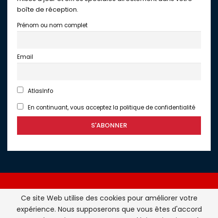
boîte de réception.
Prénom ou nom complet
Email
AtlasInfo
En continuant, vous acceptez la politique de confidentialité
Ce site Web utilise des cookies pour améliorer votre
expérience. Nous supposerons que vous êtes d'accord
Atlasinfo.fr : l'essentiel de l'actualité de la France et du