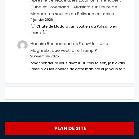
Après le Venezuela, les États-Unis menacent
Cuba et Groenland - Atlasinfo
sur
Chute de
Maduro : un soutien du Polisario en moins
4 janvier 2026
[…] Chute de Maduro : un soutien du Polisario en
moins […]
Hachim Bennani
sur
Les États-Unis et le
Maghreb : que veut faire Trump ?
21 novembre 2025
omar bendouro vous avez 1000 fois raison, je n'avais
jamais vu les choses de cette manière et je vous fait…
PLAN DE SITE