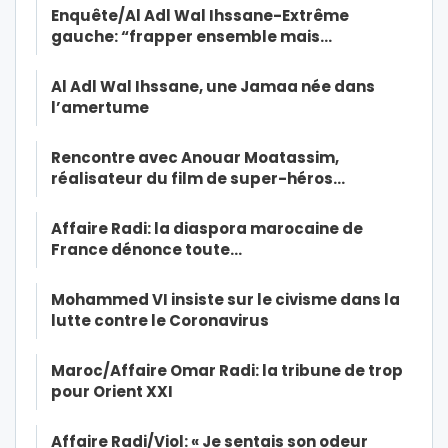
Enquête/Al Adl Wal Ihssane-Extrême
gauche: “frapper ensemble mais…
Al Adl Wal Ihssane, une Jamaa née dans
l’amertume
Rencontre avec Anouar Moatassim,
réalisateur du film de super-héros…
Affaire Radi: la diaspora marocaine de
France dénonce toute…
Mohammed VI insiste sur le civisme dans la
lutte contre le Coronavirus
Maroc/Affaire Omar Radi: la tribune de trop
pour Orient XXI
Affaire Radi/Viol: « Je sentais son odeur