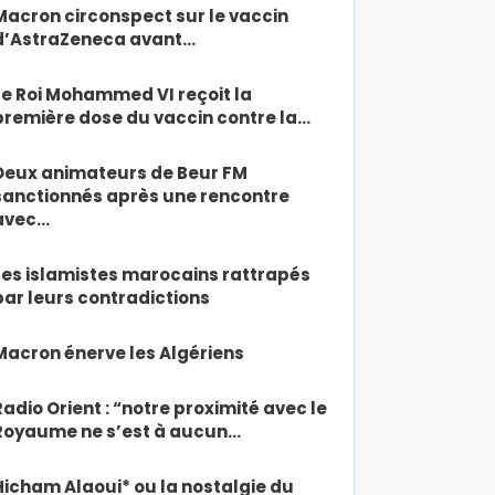
Macron circonspect sur le vaccin
d’AstraZeneca avant…
Le Roi Mohammed VI reçoit la
première dose du vaccin contre la…
Deux animateurs de Beur FM
sanctionnés après une rencontre
avec…
Les islamistes marocains rattrapés
par leurs contradictions
Macron énerve les Algériens
Radio Orient : “notre proximité avec le
Royaume ne s’est à aucun…
Hicham Alaoui* ou la nostalgie du