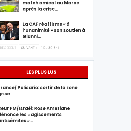
match amical au Maroc
après la crise…
La CAF réaffirme « à
l’unanimité » son soutien à
Gianni…
RÉCÉDENT
SUIVANT
1 De 30 841
LES PLUS LUS
France/ Polisario: sortir de la zone
grise
Beur FM/Israël: Rose Ameziane
dénonce les « agissements
antisémites »…