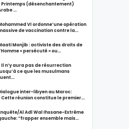
« Printemps (désenchantement)
Arabe …
Mohammed VI ordonne’une opération
massive de vaccination contre la…
Maati Monjib : activiste des droits de
l’Homme « persécuté » ou…
« Il n’y aura pas de résurrection
jusqu’à ce que les musulmans
tuent…
Dialogue inter-libyen au Maroc:
« Cette réunion constitue le premier…
Enquête/Al Adl Wal Ihssane-Extrême
gauche: “frapper ensemble mais…