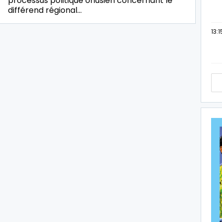
processus politique onusien concernant le
différend régional…
13:1