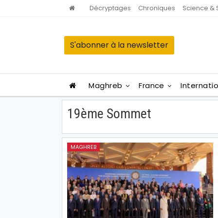
Décryptages
Chroniques
Science & 
S'abonner à la newsletter
Maghreb
France
Internati
19ème Sommet
MAGHREB