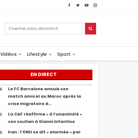
Vidéos
Lifestyle
Sport
EN DIRECT
Le FC Barcelone annule son
19
match amical au Maroc après la
crise migratoire à…
La CAF réaffirme « à l’unanimité »
13
son soutien à Gianni Infantino
Iran : l’ONU se dit « alarmée » par
29