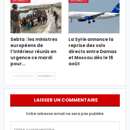
EN DIRECT
EN DIRECT
Sebta : les ministres
La Syrie annonce la
européens de
reprise des vols
l’Intérieur réunis en
directs entre Damas
urgence ce mardi
et Moscou dès le 16
pour…
août
PRÉCÉDENT
SUIVANT
LAISSER UN COMMENTAIRE
Votre adresse email ne sera pas publiée.