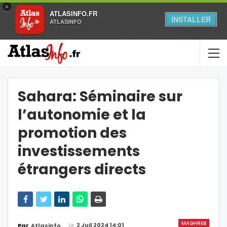
×
ATLASINFO.FR
INSTALLER
ATLASINFO
Sahara: Séminaire sur
l’autonomie et la
promotion des
investissements
étrangers directs
MAGHREB
Le
2 Juil 2024 14:01
Par
Atlasinfo