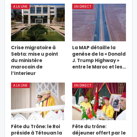
A LA UNE
EN DIRECT
Crise migratoire à
La MAP détaille la
Sebta: mise u point
genèse de la « Donald
du ministère
J. Trump Highway »
marocain de
entre le Maroc et les…
l’Interieur
A LA UNE
EN DIRECT
Fête du Trône: le Roi
Fête du trône:
préside à Tétouan la
déjeuner offert par le