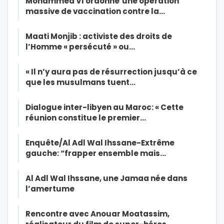
Mohammed VI ordonne’une opération
massive de vaccination contre la…
Maati Monjib : activiste des droits de
l’Homme « persécuté » ou…
« Il n’y aura pas de résurrection jusqu’à ce
que les musulmans tuent…
Dialogue inter-libyen au Maroc: « Cette
réunion constitue le premier…
Enquête/Al Adl Wal Ihssane-Extrême
gauche: “frapper ensemble mais…
Al Adl Wal Ihssane, une Jamaa née dans
l’amertume
Rencontre avec Anouar Moatassim,