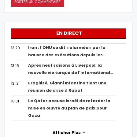
EN DIRECT
Iran : l’ONU se dit « alarmée » par la
13:29
hausse des exécutions depuis les…
Après neuf saisons à Liverpool, la
13:15
nouvelle vie turque de l’international…
Fragilisé, Gianni Infantino tient une
13:13
réunion de crise à Rabat
Le Qatar accuse Israël de retarder la
18:31
mise en œuvre du plan de paix pour
Gaza
Afficher Plus