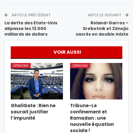
ARTICLE PRÉCÉDENT
ARTICLE SUIVANT
La dette des Etats-Unis
Roland-Garros –
dépasse les 13.000
Srebotnik et Zimojic
milliards de dollars
sacrés en double mixte
VOIR AUSSI
OPINIONS
OPINIONS
GhaliGate : Rien ne
Tribune-Le
saurait justifier
confinement et
l’impunité
Ramadan : une
nouvelle équation
sociale !