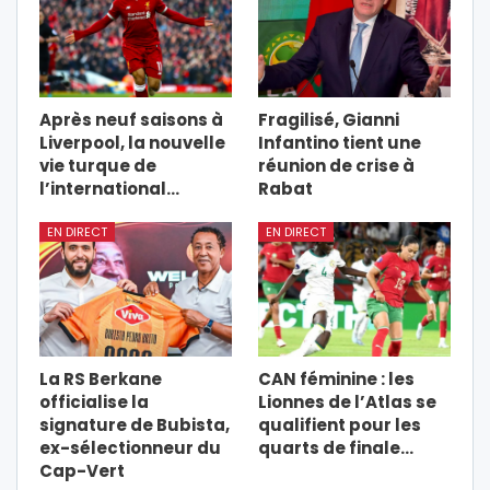
Après neuf saisons à
Fragilisé, Gianni
Liverpool, la nouvelle
Infantino tient une
vie turque de
réunion de crise à
l’international…
Rabat
EN DIRECT
EN DIRECT
La RS Berkane
CAN féminine : les
officialise la
Lionnes de l’Atlas se
signature de Bubista,
qualifient pour les
ex-sélectionneur du
quarts de finale…
Cap-Vert