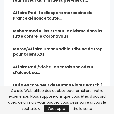
réalisateur du film de super-héros…
Affaire Radi: la diaspora marocaine de
France dénonce toute…
Mohammed VI insiste sur le civisme dans la
lutte contre le Coronavirus
Maroc/Affaire Omar Radi: la tribune de trop
pour Orient XXI
Affaire Radi/Viol: « Je sentais son odeur
d’alcool, sa…
Qui a encore peur de Human Rights Watch ?
Ce site Web utilise des cookies pour améliorer votre
expérience. Nous supposerons que vous êtes d'accord
Exclusif-Sexe, mensonges et vidéo : la
avec cela, mais vous pouvez vous désinscrire si vous le
victime présumée du viol est…
souhaitez.
J'accepte
Lire la suite