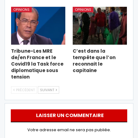
OPINIONS
OPINIONS
Tribune-Les MRE
C’est dans la
de/en France et le
tempête que l’on
Covid19 la Task force
reconnait le
diplomatique sous
capitaine
tension
PRÉCÉDENT
SUIVANT
LAISSER UN COMMENTAIRE
Votre adresse email ne sera pas publiée.