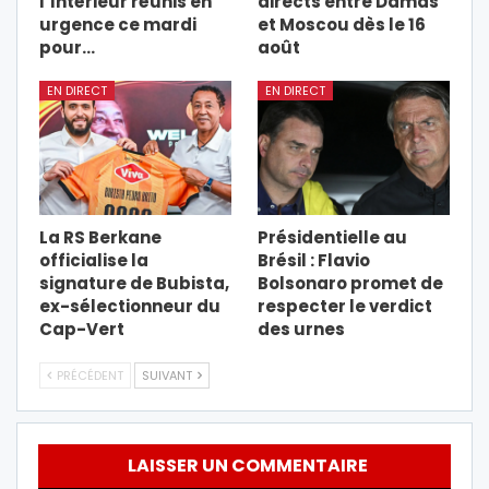
l’Intérieur réunis en
directs entre Damas
urgence ce mardi
et Moscou dès le 16
pour…
août
EN DIRECT
EN DIRECT
La RS Berkane
Présidentielle au
officialise la
Brésil : Flavio
signature de Bubista,
Bolsonaro promet de
ex-sélectionneur du
respecter le verdict
Cap-Vert
des urnes
PRÉCÉDENT
SUIVANT
LAISSER UN COMMENTAIRE