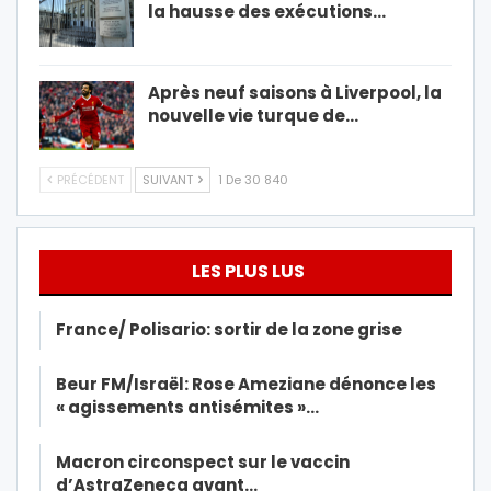
la hausse des exécutions…
Après neuf saisons à Liverpool, la
nouvelle vie turque de…
PRÉCÉDENT
SUIVANT
1 De 30 840
LES PLUS LUS
France/ Polisario: sortir de la zone grise
Beur FM/Israël: Rose Ameziane dénonce les
« agissements antisémites »…
Macron circonspect sur le vaccin
d’AstraZeneca avant…