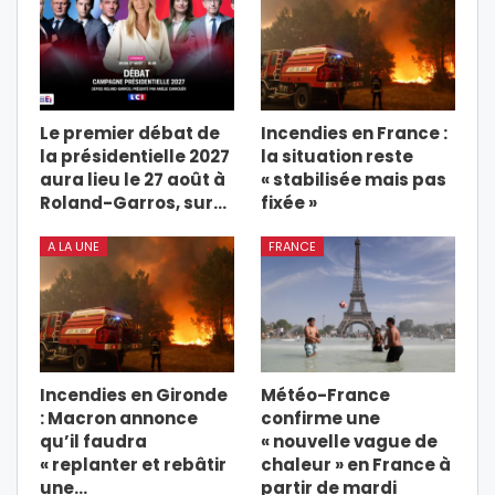
Le premier débat de
Incendies en France :
la présidentielle 2027
la situation reste
aura lieu le 27 août à
« stabilisée mais pas
Roland-Garros, sur…
fixée »
A LA UNE
FRANCE
Incendies en Gironde
Météo-France
: Macron annonce
confirme une
qu’il faudra
« nouvelle vague de
« replanter et rebâtir
chaleur » en France à
une…
partir de mardi