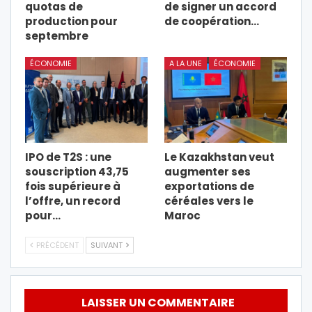
quotas de
de signer un accord
production pour
de coopération…
septembre
ÉCONOMIE
A LA UNE
ÉCONOMIE
IPO de T2S : une
Le Kazakhstan veut
souscription 43,75
augmenter ses
fois supérieure à
exportations de
l’offre, un record
céréales vers le
pour…
Maroc
PRÉCÉDENT
SUIVANT
LAISSER UN COMMENTAIRE