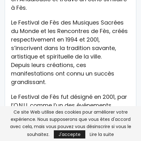
à Fès.
Le Festival de Fès des Musiques Sacrées
du Monde et les Rencontres de Fès, créés
respectivement en 1994 et 2001,
s’inscrivent dans la tradition savante,
artistique et spirituelle de la ville.
Depuis leurs créations, ces
manifestations ont connu un succès
grandissant.
Le Festival de Fès fut désigné en 2001, par
l’O.N.U. comme l’un des événements
Ce site Web utilise des cookies pour améliorer votre
marquants ayant contribué, d’une façon
expérience. Nous supposerons que vous êtes d'accord
remarquable, au dialogue des
avec cela, mais vous pouvez vous désinscrire si vous le
civilisations.
souhaitez.
J'accepte
Lire la suite