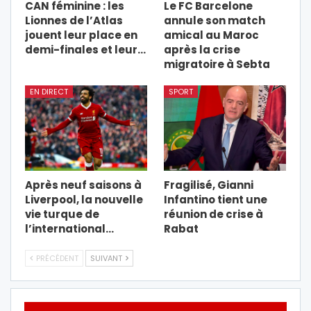
CAN féminine : les
Le FC Barcelone
Lionnes de l’Atlas
annule son match
jouent leur place en
amical au Maroc
demi-finales et leur…
après la crise
migratoire à Sebta
EN DIRECT
SPORT
Après neuf saisons à
Fragilisé, Gianni
Liverpool, la nouvelle
Infantino tient une
vie turque de
réunion de crise à
l’international…
Rabat
PRÉCÉDENT
SUIVANT