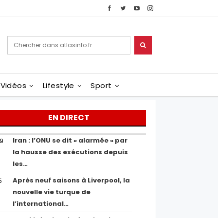
Vidéos
Lifestyle
Sport
EN DIRECT
Iran : l’ONU se dit « alarmée » par
29
la hausse des exécutions depuis
les…
Après neuf saisons à Liverpool, la
5
nouvelle vie turque de
l’international…