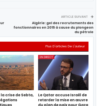
ARTICLE SUIVANT
our
Algérie: gel des recrutements des
fonctionnaires en 2015 à cause du plongeon
du pétrole
Plus D'articles De L'auteur
EN DIRECT
la crise de Sebta,
Le Qatar accuse Israël de
légations
retarder la mise en œuvre
tiques
du plan de paix pour Gaza