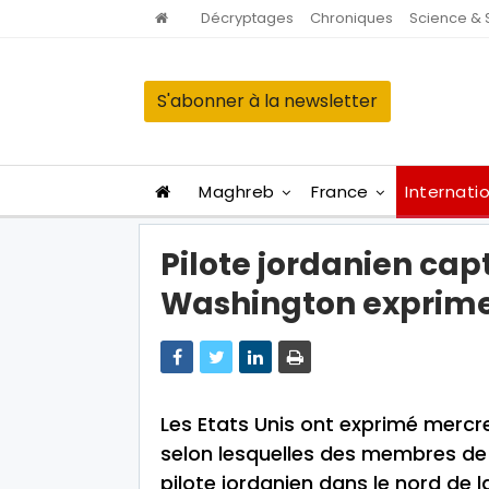
Décryptages
Chroniques
Science & 
S'abonner à la newsletter
Maghreb
France
Internati
Pilote jordanien capt
Washington exprime
Les Etats Unis ont exprimé mercre
selon lesquelles des membres de 
pilote jordanien dans le nord de la