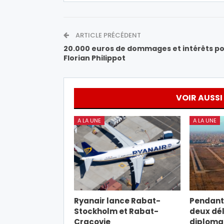
ARTICLE PRÉCÉDENT
20.000 euros de dommages et intérêts p
Florian Philippot
VOIR AUSSI
A LA UNE
A LA UNE
Ryanair lance Rabat-
Pendant 
Stockholm et Rabat-
deux dé
Cracovie
diploma