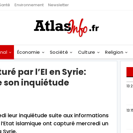
Santé
Environnement
Newsletter
onal
Économie
Société
Culture
Religion
uré par l’EI en Syrie:
 son inquiétude
13:
13:1
di leur inquiétude suite aux informations
l’Etat islamique ont capturé mercredi un
 Syrie.