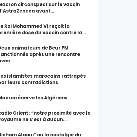
Macron circonspect sur le vaccin
d’AstraZeneca avant…
Le Roi Mohammed VI reçoit la
première dose du vaccin contre la…
Deux animateurs de Beur FM
sanctionnés après une rencontre
avec…
Les islamistes marocains rattrapés
par leurs contradictions
Macron énerve les Algériens
Radio Orient : “notre proximité avec le
Royaume ne s’est à aucun…
Hicham Alaoui* ou la nostalgie du