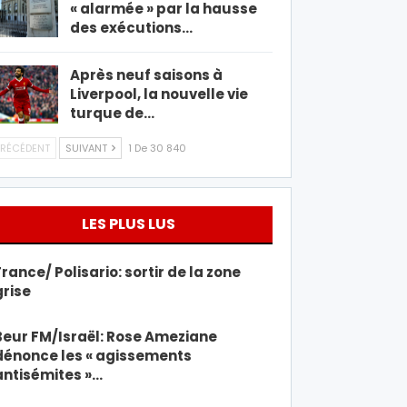
« alarmée » par la hausse
des exécutions…
Après neuf saisons à
Liverpool, la nouvelle vie
turque de…
RÉCÉDENT
SUIVANT
1 De 30 840
LES PLUS LUS
France/ Polisario: sortir de la zone
grise
Beur FM/Israël: Rose Ameziane
dénonce les « agissements
antisémites »…