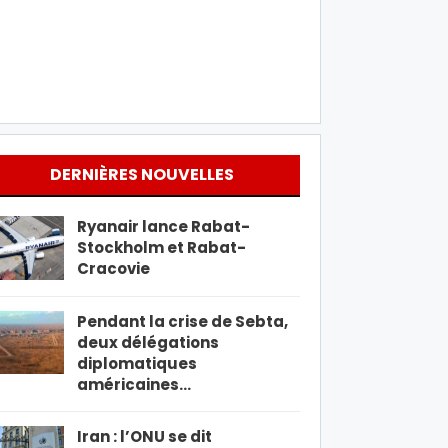
DERNIÈRES NOUVELLES
Ryanair lance Rabat-
Stockholm et Rabat-
Cracovie
Pendant la crise de Sebta,
deux délégations
diplomatiques
américaines…
Iran : l’ONU se dit