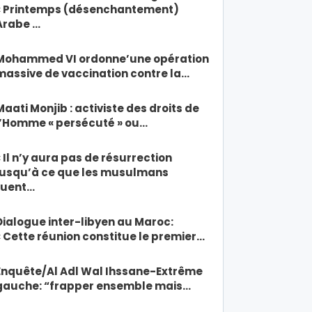
« Printemps (désenchantement)
Arabe …
Mohammed VI ordonne’une opération
massive de vaccination contre la…
Maati Monjib : activiste des droits de
l’Homme « persécuté » ou…
« Il n’y aura pas de résurrection
jusqu’à ce que les musulmans
tuent…
Dialogue inter-libyen au Maroc:
« Cette réunion constitue le premier…
Enquête/Al Adl Wal Ihssane-Extrême
gauche: “frapper ensemble mais…