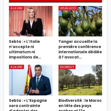
A LA UNE
ATLAS-ECO
Sebta : « L’Italie
Tanger accueille la
n’accepte ni
première conférence
ultimatum ni
internationale dédiée
impositions de…
à l’avocat…
A LA UNE
EN DIRECT
Sebta : « L’Espagne
Biodiversité : le Maroc
sera contrainte
en tête des pays
d’adopter des
arabes et 17e