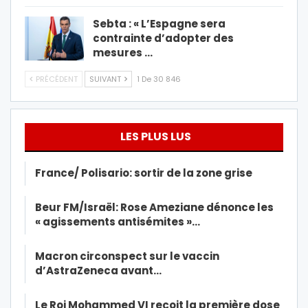
Sebta : « L’Espagne sera
contrainte d’adopter des
mesures …
PRÉCÉDENT
SUIVANT
1 De 30 846
LES PLUS LUS
France/ Polisario: sortir de la zone grise
Beur FM/Israël: Rose Ameziane dénonce les
« agissements antisémites »…
Macron circonspect sur le vaccin
d’AstraZeneca avant…
Le Roi Mohammed VI reçoit la première dose