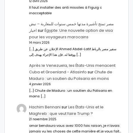
12 avril 2026
Il faut installer des anti missiles à Figuig c
inacceptable
مصر تمنح تأشيرة مدتها خمس سنوات للمغاربة – نبض
اخبار
sur
Égypte: Une nouvelle option de visa
pour les voyageurs marocains
14 mars 2026
[…] الإعلان عن طريق Ahmed Abdel-Latifسفير مصر بالرباط.
ووفقا له، فإن هذا الإجراء يهدف إلى […]
Après le Venezuela, les États-Unis menacent
Cuba et Groenland - Atlasinfo
sur
Chute de
Maduro : un soutien du Polisario en moins
4 janvier 2026
[…] Chute de Maduro : un soutien du Polisario en
moins […]
Hachim Bennani
sur
Les États-Unis et le
Maghreb : que veut faire Trump ?
21 novembre 2025
omar bendouro vous avez 1000 fois raison, je n'avais
jamais vu les choses de cette manière et je vous fait…