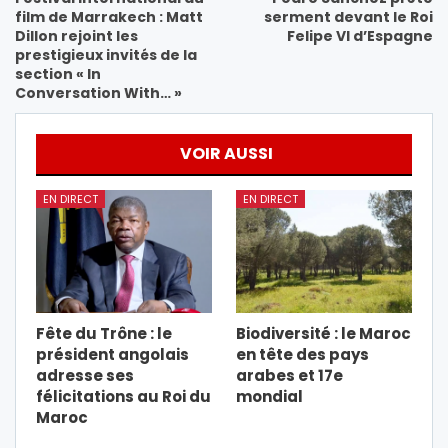
film de Marrakech : Matt
serment devant le Roi
Dillon rejoint les
Felipe VI d’Espagne
prestigieux invités de la
section « In
Conversation With… »
VOIR AUSSI
EN DIRECT
EN DIRECT
Fête du Trône : le
Biodiversité : le Maroc
président angolais
en tête des pays
adresse ses
arabes et 17e
félicitations au Roi du
mondial
Maroc