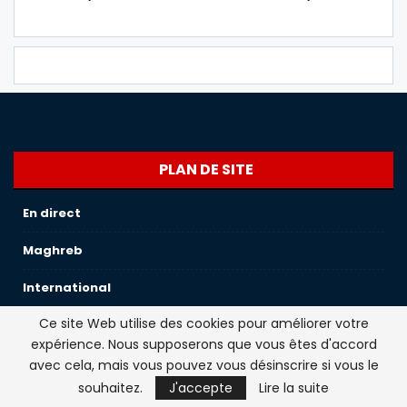
PLAN DE SITE
En direct
Maghreb
International
Ce site Web utilise des cookies pour améliorer votre
Sport
expérience. Nous supposerons que vous êtes d'accord
France
avec cela, mais vous pouvez vous désinscrire si vous le
souhaitez.
J'accepte
Lire la suite
Societe