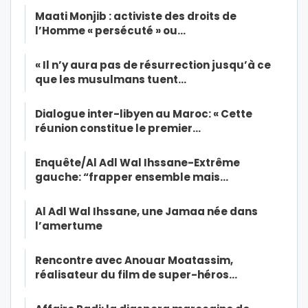
Maati Monjib : activiste des droits de
l’Homme « persécuté » ou…
« Il n’y aura pas de résurrection jusqu’à ce
que les musulmans tuent…
Dialogue inter-libyen au Maroc: « Cette
réunion constitue le premier…
Enquête/Al Adl Wal Ihssane-Extrême
gauche: “frapper ensemble mais…
Al Adl Wal Ihssane, une Jamaa née dans
l’amertume
Rencontre avec Anouar Moatassim,
réalisateur du film de super-héros…