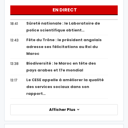
EN DIRECT
Sûreté nationale : le Laboratoire de
18:41
police scientifique obtient…
Fête du Trône : le président angolais
13:43
adresse ses félicitations au Roi du
Maroc
Biodiversité : le Maroc en tête des
13:38
pays arabes et 17e mondial
Le CESE appelle à améliorer la qualité
13:17
des services sociaux dans son
rapport…
Afficher Plus