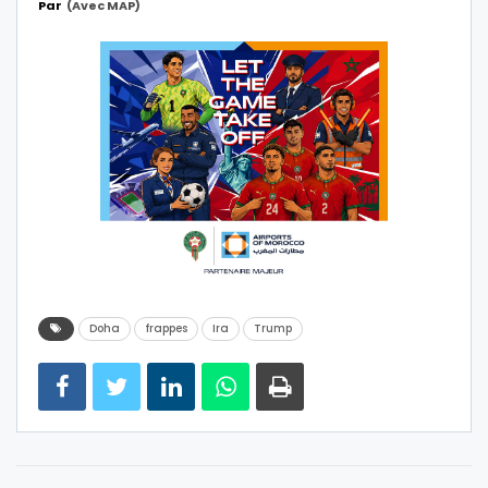
Par
(Avec MAP)
Doha
frappes
Ira
Trump