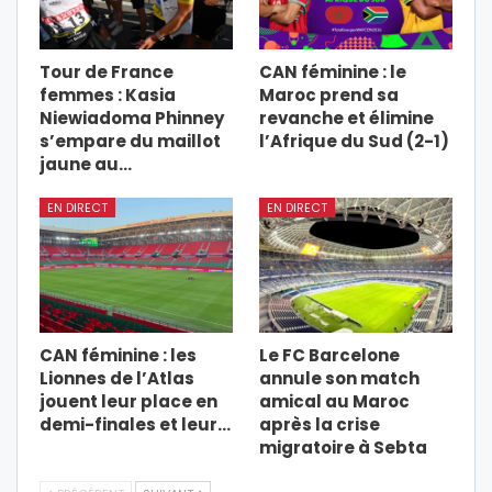
Tour de France
CAN féminine : le
femmes : Kasia
Maroc prend sa
Niewiadoma Phinney
revanche et élimine
s’empare du maillot
l’Afrique du Sud (2-1)
jaune au…
EN DIRECT
EN DIRECT
CAN féminine : les
Le FC Barcelone
Lionnes de l’Atlas
annule son match
jouent leur place en
amical au Maroc
demi-finales et leur…
après la crise
migratoire à Sebta