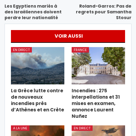
Les Egyptiens mariés à
Roland-Garros: Pas de
des Israéliennes doivent
regrets pour Samantha
perdre leur nationalité
Stosur
VOIR AUSSI
EN DIRECT
FRANCE
La Grèce lutte contre
Incendies : 275
de nouveaux
interpellations et 31
incendies près
mises en examen,
d’Athènes et en Crète
annonce Laurent
Nuñez
A LA UNE
EN DIRECT