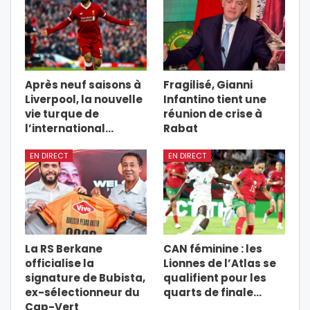
Après neuf saisons à
Fragilisé, Gianni
Liverpool, la nouvelle
Infantino tient une
vie turque de
réunion de crise à
l’international…
Rabat
EN DIRECT
EN DIRECT
La RS Berkane
CAN féminine : les
officialise la
Lionnes de l’Atlas se
signature de Bubista,
qualifient pour les
ex-sélectionneur du
quarts de finale…
Cap-Vert