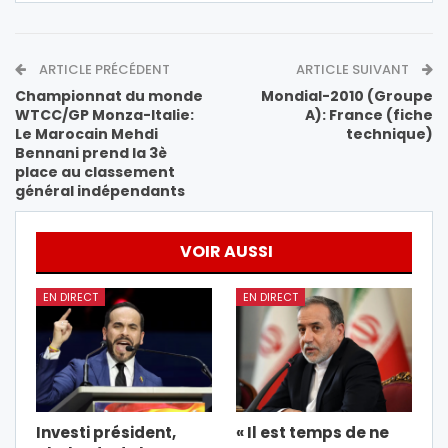
ARTICLE PRÉCÉDENT
ARTICLE SUIVANT
Championnat du monde
Mondial-2010 (Groupe
WTCC/GP Monza-Italie:
A): France (fiche
Le Marocain Mehdi
technique)
Bennani prend la 3è
place au classement
général indépendants
VOIR AUSSI
EN DIRECT
EN DIRECT
Investi président,
« Il est temps de ne