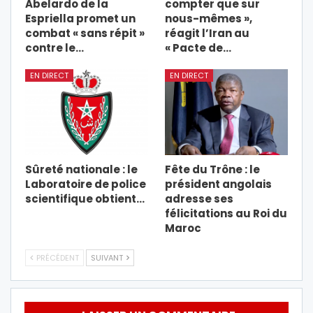
Abelardo de la
compter que sur
Espriella promet un
nous-mêmes »,
combat « sans répit »
réagit l’Iran au
contre le…
« Pacte de…
EN DIRECT
EN DIRECT
Sûreté nationale : le
Fête du Trône : le
Laboratoire de police
président angolais
scientifique obtient…
adresse ses
félicitations au Roi du
Maroc
PRÉCÉDENT
SUIVANT