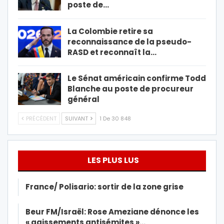
poste de…
La Colombie retire sa
reconnaissance de la pseudo-
RASD et reconnaît la…
Le Sénat américain confirme Todd
Blanche au poste de procureur
général
PRÉCÉDENT
SUIVANT
1 De 30 848
LES PLUS LUS
France/ Polisario: sortir de la zone grise
Beur FM/Israël: Rose Ameziane dénonce les
« agissements antisémites »…