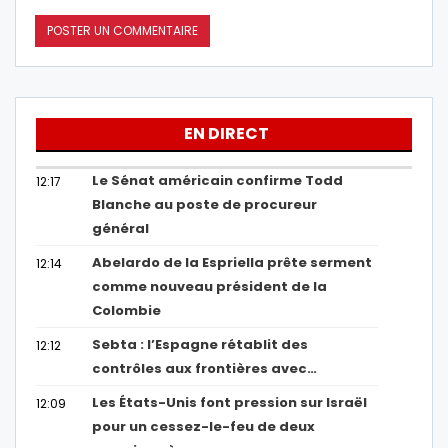
EN DIRECT
Le Sénat américain confirme Todd
12:17
Blanche au poste de procureur
général
Abelardo de la Espriella prête serment
12:14
comme nouveau président de la
Colombie
Sebta : l’Espagne rétablit des
12:12
contrôles aux frontières avec…
Les États-Unis font pression sur Israël
12:09
pour un cessez-le-feu de deux