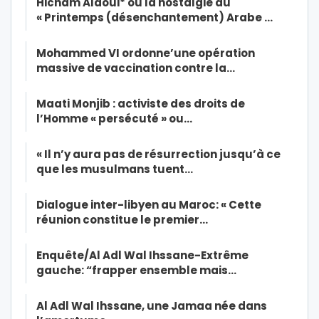
Hicham Alaoui* ou la nostalgie du
« Printemps (désenchantement) Arabe …
Mohammed VI ordonne’une opération
massive de vaccination contre la…
Maati Monjib : activiste des droits de
l’Homme « persécuté » ou…
« Il n’y aura pas de résurrection jusqu’à ce
que les musulmans tuent…
Dialogue inter-libyen au Maroc: « Cette
réunion constitue le premier…
Enquête/Al Adl Wal Ihssane-Extrême
gauche: “frapper ensemble mais…
Al Adl Wal Ihssane, une Jamaa née dans