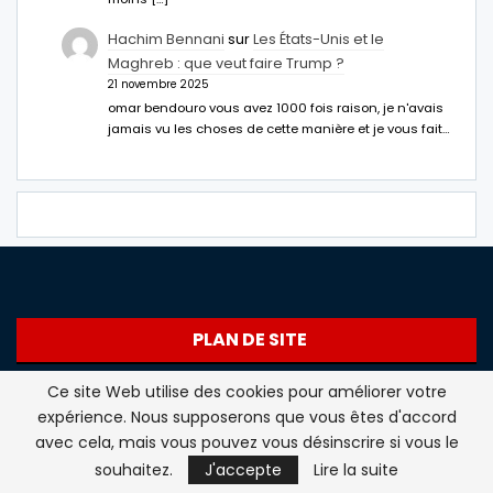
Hachim Bennani
sur
Les États-Unis et le
Maghreb : que veut faire Trump ?
21 novembre 2025
omar bendouro vous avez 1000 fois raison, je n'avais
jamais vu les choses de cette manière et je vous fait…
PLAN DE SITE
Ce site Web utilise des cookies pour améliorer votre
En direct
expérience. Nous supposerons que vous êtes d'accord
Maghreb
avec cela, mais vous pouvez vous désinscrire si vous le
souhaitez.
J'accepte
Lire la suite
International