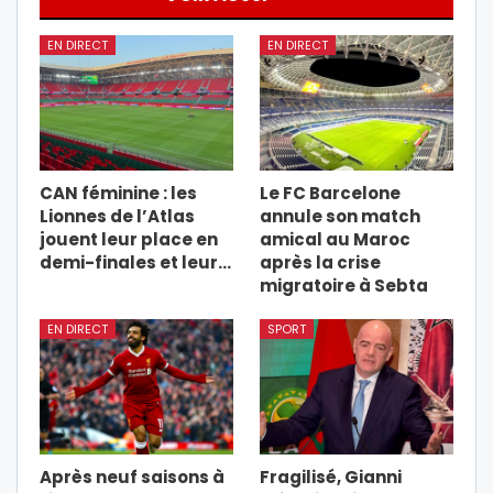
EN DIRECT
EN DIRECT
CAN féminine : les
Le FC Barcelone
Lionnes de l’Atlas
annule son match
jouent leur place en
amical au Maroc
demi-finales et leur…
après la crise
migratoire à Sebta
EN DIRECT
SPORT
Après neuf saisons à
Fragilisé, Gianni