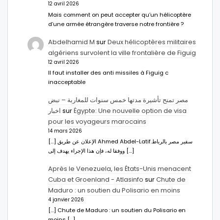
12 avril 2026
Mais comment on peut accepter qu’un hélicoptère
d’une armée étrangère traverse notre frontière ?
Abdelhamid M
sur
Deux hélicoptères militaires
algériens survolent la ville frontalière de Figuig
12 avril 2026
Il faut installer des anti missiles à Figuig c
inacceptable
مصر تمنح تأشيرة مدتها خمس سنوات للمغاربة – نبض
اخبار
sur
Égypte: Une nouvelle option de visa
pour les voyageurs marocains
14 mars 2026
[…] الإعلان عن طريق Ahmed Abdel-Latifسفير مصر بالرباط.
ووفقا له، فإن هذا الإجراء يهدف إلى […]
Après le Venezuela, les États-Unis menacent
Cuba et Groenland - Atlasinfo
sur
Chute de
Maduro : un soutien du Polisario en moins
4 janvier 2026
[…] Chute de Maduro : un soutien du Polisario en
moins […]