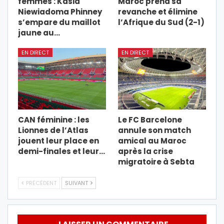
femmes : Kasia
Maroc prend sa
Niewiadoma Phinney
revanche et élimine
s’empare du maillot
l’Afrique du Sud (2-1)
jaune au…
EN DIRECT
EN DIRECT
CAN féminine : les
Le FC Barcelone
Lionnes de l’Atlas
annule son match
jouent leur place en
amical au Maroc
demi-finales et leur…
après la crise
migratoire à Sebta
PRÉCÉDENT
SUIVANT