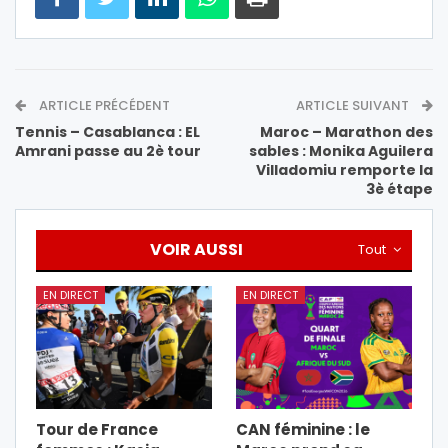
ARTICLE PRÉCÉDENT
ARTICLE SUIVANT
Tennis – Casablanca : EL
Maroc – Marathon des
Amrani passe au 2è tour
sables : Monika Aguilera
Villadomiu remporte la
3è étape
VOIR AUSSI
Tout
EN DIRECT
EN DIRECT
Tour de France
CAN féminine : le