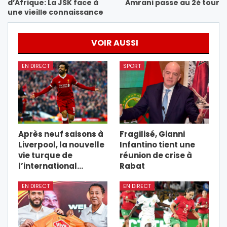
d’Afrique: La JSK face à
Amrani passe au 2è tour
une vieille connaissance
VOIR AUSSI
EN DIRECT
SPORT
Après neuf saisons à
Fragilisé, Gianni
Liverpool, la nouvelle
Infantino tient une
vie turque de
réunion de crise à
l’international…
Rabat
EN DIRECT
EN DIRECT