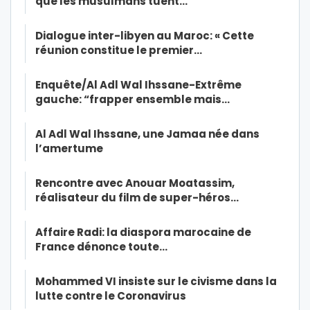
que les musulmans tuent…
Dialogue inter-libyen au Maroc: « Cette
réunion constitue le premier…
Enquête/Al Adl Wal Ihssane-Extrême
gauche: “frapper ensemble mais…
Al Adl Wal Ihssane, une Jamaa née dans
l’amertume
Rencontre avec Anouar Moatassim,
réalisateur du film de super-héros…
Affaire Radi: la diaspora marocaine de
France dénonce toute…
Mohammed VI insiste sur le civisme dans la
lutte contre le Coronavirus