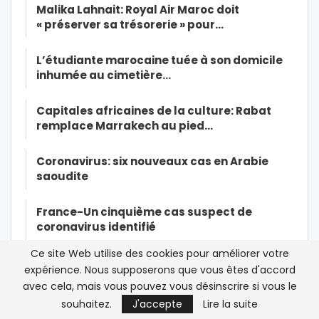
Malika Lahnait: Royal Air Maroc doit
« préserver sa trésorerie » pour…
L’étudiante marocaine tuée à son domicile
inhumée au cimetière…
Capitales africaines de la culture: Rabat
remplace Marrakech au pied…
Coronavirus: six nouveaux cas en Arabie
saoudite
France-Un cinquième cas suspect de
coronavirus identifié
Ce site Web utilise des cookies pour améliorer votre
Première transmission du nouveau
expérience. Nous supposerons que vous êtes d'accord
coronavirus d’un malade à des…
avec cela, mais vous pouvez vous désinscrire si vous le
souhaitez.
J'accepte
Lire la suite
Le Coronavirus menace le Haj