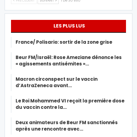
PRÉCÉDENT
SUIVANT
1 De 30 850
LES PLUS LUS
France/ Polisario: sortir de la zone grise
Beur FM/Israël: Rose Ameziane dénonce les
« agissements antisémites »…
Macron circonspect sur le vaccin
d’AstraZeneca avant…
Le Roi Mohammed VI reçoit la première dose
du vaccin contre la…
Deux animateurs de Beur FM sanctionnés
après une rencontre avec…