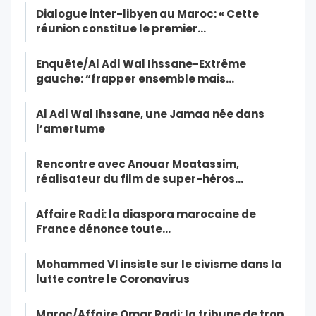
Dialogue inter-libyen au Maroc: « Cette
réunion constitue le premier…
Enquête/Al Adl Wal Ihssane-Extrême
gauche: “frapper ensemble mais…
Al Adl Wal Ihssane, une Jamaa née dans
l’amertume
Rencontre avec Anouar Moatassim,
réalisateur du film de super-héros…
Affaire Radi: la diaspora marocaine de
France dénonce toute…
Mohammed VI insiste sur le civisme dans la
lutte contre le Coronavirus
Maroc/Affaire Omar Radi: la tribune de trop