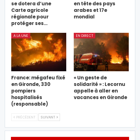
se dotera d’une
en tête des pays
Carte agricole
arabes et 17e
régionale pour
mondial
protéger ses…
A LA UNE
EN DIRECT
France: mégafeu fixé
« Un geste de
en Gironde, 330
solidarité » : Lecornu
pompiers
appelle à aller en
hospitalisés
vacances en Gironde
(responsable)
PRÉCÉDENT
SUIVANT