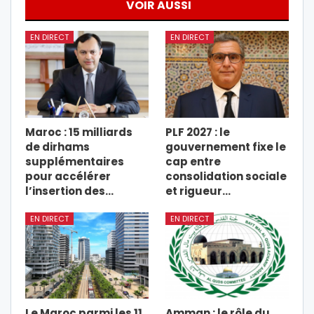
VOIR AUSSI
EN DIRECT
EN DIRECT
Maroc : 15 milliards
PLF 2027 : le
de dirhams
gouvernement fixe le
supplémentaires
cap entre
pour accélérer
consolidation sociale
l’insertion des…
et rigueur…
EN DIRECT
EN DIRECT
Le Maroc parmi les 11
Amman : le rôle du