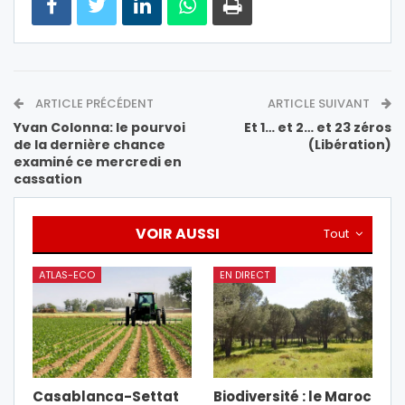
ARTICLE PRÉCÉDENT
ARTICLE SUIVANT
Yvan Colonna: le pourvoi
Et 1… et 2… et 23 zéros
de la dernière chance
(Libération)
examiné ce mercredi en
cassation
VOIR AUSSI
Tout
ATLAS-ECO
EN DIRECT
Casablanca-Settat
Biodiversité : le Maroc