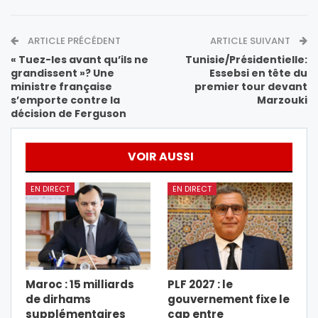
ARTICLE PRÉCÉDENT
ARTICLE SUIVANT
« Tuez-les avant qu’ils ne
Tunisie/Présidentielle:
grandissent »? Une
Essebsi en tête du
ministre française
premier tour devant
s’emporte contre la
Marzouki
décision de Ferguson
VOIR AUSSI
EN DIRECT
EN DIRECT
Maroc : 15 milliards
PLF 2027 : le
de dirhams
gouvernement fixe le
supplémentaires
cap entre