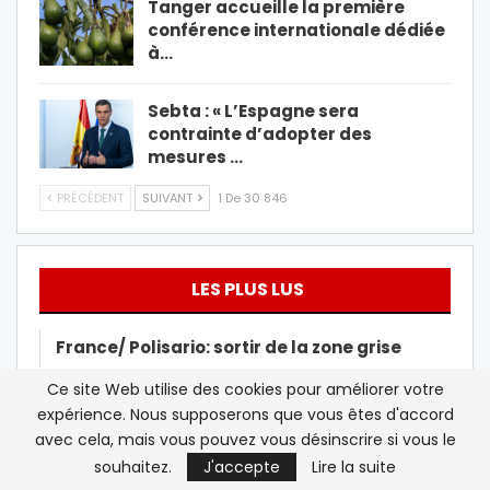
Tanger accueille la première
conférence internationale dédiée
à…
Sebta : « L’Espagne sera
contrainte d’adopter des
mesures …
PRÉCÉDENT
SUIVANT
1 De 30 846
LES PLUS LUS
France/ Polisario: sortir de la zone grise
Ce site Web utilise des cookies pour améliorer votre
Beur FM/Israël: Rose Ameziane dénonce les
expérience. Nous supposerons que vous êtes d'accord
« agissements antisémites »…
avec cela, mais vous pouvez vous désinscrire si vous le
souhaitez.
J'accepte
Lire la suite
Macron circonspect sur le vaccin