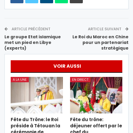
ARTICLE PRÉCÉDENT
ARTICLE SUIVANT
Le groupe Etat islamique
Le Roi du Maroc en Chine
met un pied en Libye
pour un partenariat
(experts)
stratégique
VOIR AUSSI
A LA UNE
EN DIRECT
Fête du Trône: le Roi
Fête du trône:
préside à Tétouan la
déjeuner offert par le
cérémonie de
chef du