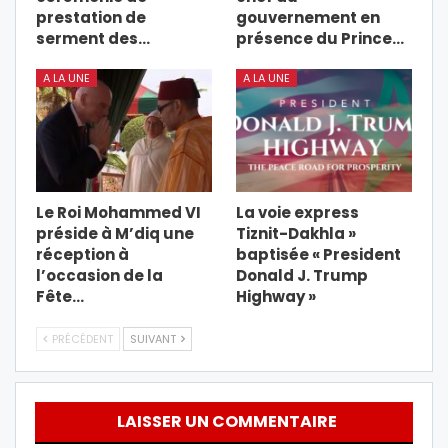
prestation de
gouvernement en
serment des…
présence du Prince…
A LA UNE
A LA UNE
Le Roi Mohammed VI
La voie express
préside à M’diq une
Tiznit-Dakhla »
réception à
baptisée « President
l’occasion de la
Donald J. Trump
Fête…
Highway »
PRÉCÉDENT
SUIVANT
LAISSER UN COMMENTAIRE