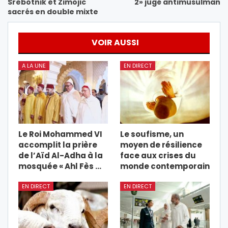
Srebotnik et Zimojic
2» jugé antimusulman
sacrés en double mixte
VOIR AUSSI
A LA UNE
EN DIRECT
Le Roi Mohammed VI
Le soufisme, un
accomplit la prière
moyen de résilience
de l’Aïd Al-Adha à la
face aux crises du
mosquée « Ahl Fès …
monde contemporain
EN DIRECT
EN DIRECT