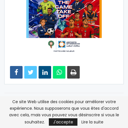
Ce site Web utilise des cookies pour améliorer votre
ARTICLE PRÉCÉDENT
ARTICLE SUIVANT
expérience. Nous supposerons que vous êtes d'accord
La dette des Etats-Unis
Roland-Garros –
avec cela, mais vous pouvez vous désinscrire si vous le
dépasse les 13.000
Srebotnik et Zimojic
milliards de dollars
sacrés en double mixte
souhaitez.
J'accepte
Lire la suite