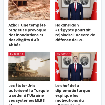
Azilal : une tempête
Hakan Fidan :
orageuse provoque
« L’Égypte pourrait
des inondations et
rejoindre l’accord de
des dégâts à Aït
défense de La…
Abbès
EN DIRECT
EN DIRECT
Les États-Unis
Le chef de la
autorisent la Turquie
diplomatie turque
à céder à l’Ukraine
explique les
ses systèmes MLRS
motivations du