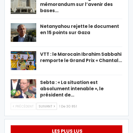
mémorandum sur l’avenir des
bases…
Netanyahou rejette le document
en 15 points sur Gaza
VTT : le Marocain Ibrahim Sabbahi
remporte le Grand Prix « Chantal…
Sebta : « La situation est
absolument intenable », le
président de…
PRÉCÉDENT
SUIVANT
1 De 30 851
LES PLUS LUS