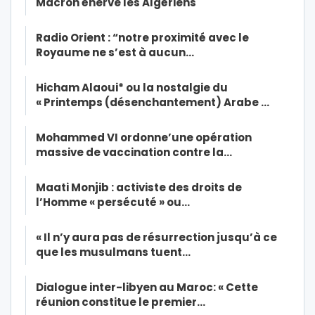
Macron énerve les Algériens
Radio Orient : “notre proximité avec le
Royaume ne s’est à aucun…
Hicham Alaoui* ou la nostalgie du
« Printemps (désenchantement) Arabe …
Mohammed VI ordonne’une opération
massive de vaccination contre la…
Maati Monjib : activiste des droits de
l’Homme « persécuté » ou…
« Il n’y aura pas de résurrection jusqu’à ce
que les musulmans tuent…
Dialogue inter-libyen au Maroc: « Cette
réunion constitue le premier…