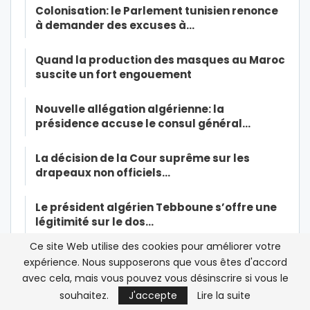
Colonisation: le Parlement tunisien renonce
à demander des excuses à…
Quand la production des masques au Maroc
suscite un fort engouement
Nouvelle allégation algérienne: la
présidence accuse le consul général…
La décision de la Cour suprême sur les
drapeaux non officiels…
Le président algérien Tebboune s’offre une
légitimité sur le dos…
Ce site Web utilise des cookies pour améliorer votre
Malika Lahnait: Royal Air Maroc doit
expérience. Nous supposerons que vous êtes d'accord
« préserver sa trésorerie » pour…
avec cela, mais vous pouvez vous désinscrire si vous le
souhaitez.
J'accepte
Lire la suite
L’étudiante marocaine tuée à son domicile