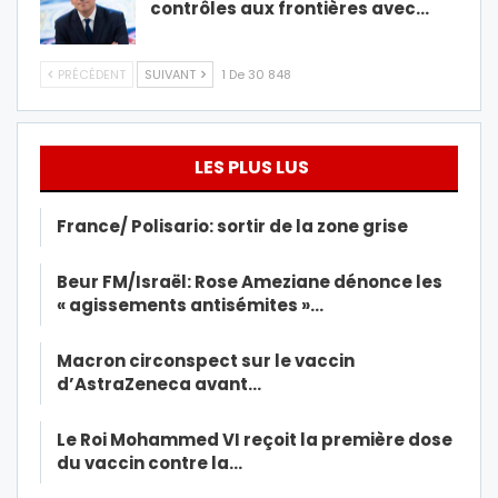
contrôles aux frontières avec…
PRÉCÉDENT
SUIVANT
1 De 30 848
LES PLUS LUS
France/ Polisario: sortir de la zone grise
Beur FM/Israël: Rose Ameziane dénonce les
« agissements antisémites »…
Macron circonspect sur le vaccin
d’AstraZeneca avant…
Le Roi Mohammed VI reçoit la première dose
du vaccin contre la…