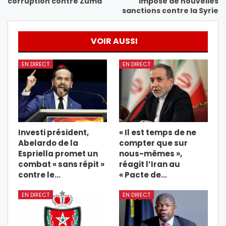
corruption contre Zuma
impose de nouvelles
sanctions contre la Syrie
VOIR AUSSI
EN DIRECT
EN DIRECT
Investi président,
« Il est temps de ne
Abelardo de la
compter que sur
Espriella promet un
nous-mêmes »,
combat « sans répit »
réagit l’Iran au
contre le…
« Pacte de…
EN DIRECT
EN DIRECT