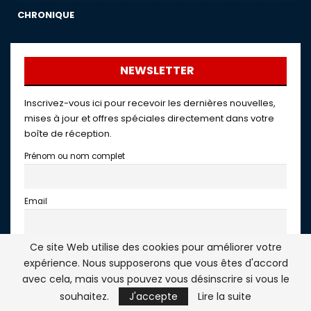
CHRONIQUE
NEWSLETTER
Inscrivez-vous ici pour recevoir les dernières nouvelles,
mises à jour et offres spéciales directement dans votre
boîte de réception.
Prénom ou nom complet
Email
Ce site Web utilise des cookies pour améliorer votre
AtlasInfo
expérience. Nous supposerons que vous êtes d'accord
En continuant, vous acceptez la politique de confidentialité
avec cela, mais vous pouvez vous désinscrire si vous le
souhaitez.
J'accepte
Lire la suite