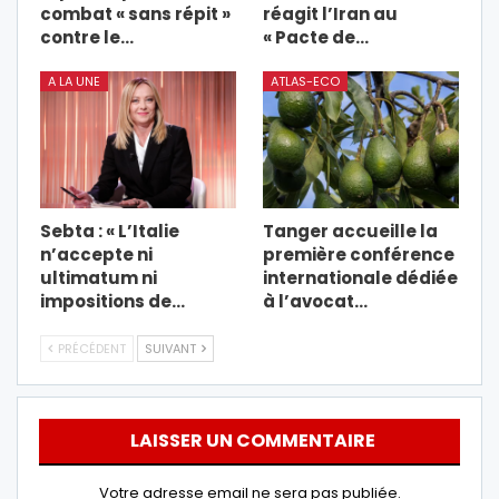
combat « sans répit »
réagit l’Iran au
contre le…
« Pacte de…
A LA UNE
ATLAS-ECO
Sebta : « L’Italie
Tanger accueille la
n’accepte ni
première conférence
ultimatum ni
internationale dédiée
impositions de…
à l’avocat…
PRÉCÉDENT
SUIVANT
LAISSER UN COMMENTAIRE
Votre adresse email ne sera pas publiée.