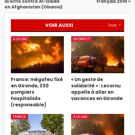
la lutte contre Al-Qaida
français 2010 »
en Afghanistan (Obama)
VOIR AUSSI
Tout
A LA UNE
EN DIRECT
France: mégafeu fixé
« Un geste de
en Gironde, 330
solidarité » : Lecornu
pompiers
appelle à aller en
hospitalisés
vacances en Gironde
(responsable)
FRANCE
A LA UNE