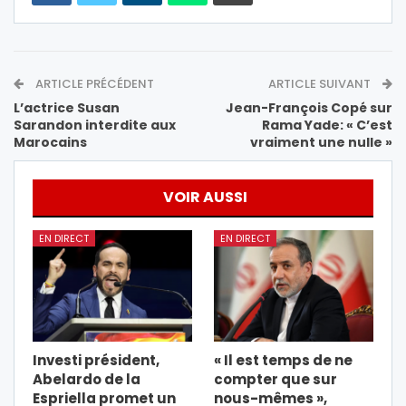
ARTICLE PRÉCÉDENT
ARTICLE SUIVANT
L’actrice Susan
Jean-François Copé sur
Sarandon interdite aux
Rama Yade: « C’est
Marocains
vraiment une nulle »
VOIR AUSSI
EN DIRECT
EN DIRECT
Investi président,
« Il est temps de ne
Abelardo de la
compter que sur
Espriella promet un
nous-mêmes »,