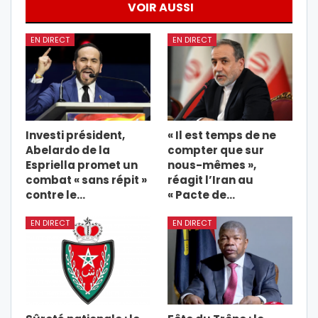
VOIR AUSSI
EN DIRECT
EN DIRECT
Investi président,
« Il est temps de ne
Abelardo de la
compter que sur
Espriella promet un
nous-mêmes »,
combat « sans répit »
réagit l’Iran au
contre le…
« Pacte de…
EN DIRECT
EN DIRECT