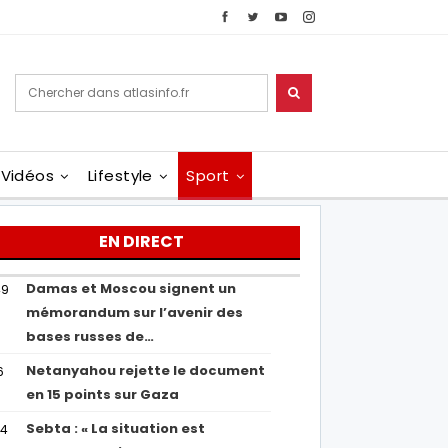
Vidéos
Lifestyle
Sport
EN DIRECT
Damas et Moscou signent un
49
mémorandum sur l’avenir des
bases russes de…
Netanyahou rejette le document
6
en 15 points sur Gaza
Sebta : « La situation est
04