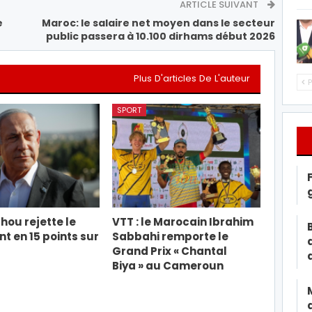
ARTICLE SUIVANT
e
Maroc: le salaire net moyen dans le secteur
public passera à 10.100 dirhams début 2026
Plus D'articles De L'auteur
P
SPORT
ou rejette le
VTT : le Marocain Ibrahim
 en 15 points sur
Sabbahi remporte le
Grand Prix « Chantal
Biya » au Cameroun