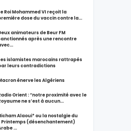
Le Roi Mohammed VI reçoit la
première dose du vaccin contre la…
Deux animateurs de Beur FM
sanctionnés après une rencontre
avec…
Les islamistes marocains rattrapés
par leurs contradictions
Macron énerve les Algériens
Radio Orient : “notre proximité avec le
Royaume ne s’est à aucun…
Hicham Alaoui* ou la nostalgie du
« Printemps (désenchantement)
Arabe …