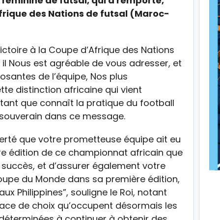
féminine de futsal, qui a remporté,
frique des Nations de futsal (Maroc-
victoire à la Coupe d’Afrique des Nations
il Nous est agréable de vous adresser, et
osantes de l’équipe, Nos plus
te distinction africaine qui vient
ant que connaît la pratique du football
e souverain dans ce message.
ierté que votre prometteuse équipe ait eu
re édition de ce championnat africain que
 succès, et d’assurer également votre
Coupe du Monde dans sa première édition,
ux Philippines”, souligne le Roi, notant
place de choix qu’occupent désormais les
déterminées à continuer à obtenir des