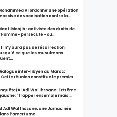
Mohammed VI ordonne’une opération
massive de vaccination contre la…
Maati Monjib : activiste des droits de
l’Homme « persécuté » ou…
« Il n’y aura pas de résurrection
jusqu’à ce que les musulmans
tuent…
Dialogue inter-libyen au Maroc:
« Cette réunion constitue le premier…
Enquête/Al Adl Wal Ihssane-Extrême
gauche: “frapper ensemble mais…
Al Adl Wal Ihssane, une Jamaa née
dans l’amertume