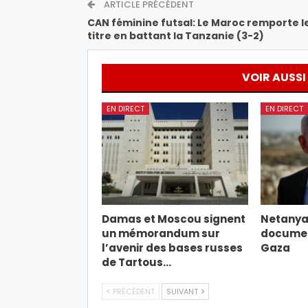
ARTICLE PRÉCÉDENT
CAN féminine futsal: Le Maroc remporte l
titre en battant la Tanzanie (3-2)
VOIR AUSSI
EN DIRECT
EN DIRECT
Damas et Moscou signent
Netanyah
un mémorandum sur
document
l’avenir des bases russes
Gaza
de Tartous…
PRÉCÉDENT
SUIVANT