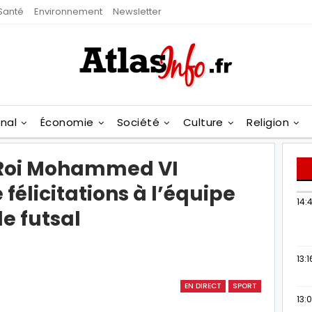
Santé
Environnement
Newsletter
onal
Économie
Société
Culture
Religion
e Roi Mohammed VI
élicitations à l’équipe
14:
e futsal
13:1
EN DIRECT
SPORT
13: