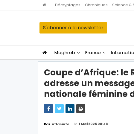
Décryptages
Chroniques
Science & 
S'abonner à la newsletter
Maghreb
France
Internati
Coupe d’Afrique: l
adresse un message f
nationale féminine d
Le
1 Mai 2025 08:48
Par
Atlasinfo