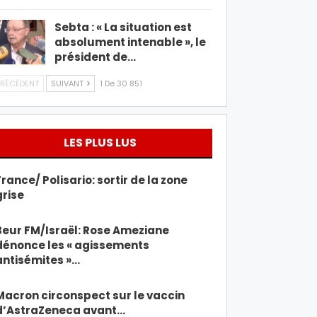
Sebta : « La situation est
absolument intenable », le
président de…
RÉCÉDENT
SUIVANT
1 De 30 851
LES PLUS LUS
France/ Polisario: sortir de la zone
grise
Beur FM/Israël: Rose Ameziane
dénonce les « agissements
antisémites »…
Macron circonspect sur le vaccin
d’AstraZeneca avant…