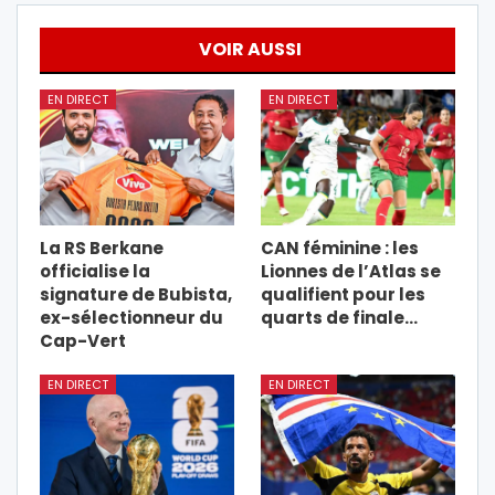
VOIR AUSSI
EN DIRECT
EN DIRECT
La RS Berkane
CAN féminine : les
officialise la
Lionnes de l’Atlas se
signature de Bubista,
qualifient pour les
ex-sélectionneur du
quarts de finale…
Cap-Vert
EN DIRECT
EN DIRECT