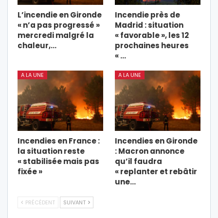
L’incendie en Gironde
Incendie près de
« n’a pas progressé »
Madrid : situation
mercredi malgré la
« favorable », les 12
chaleur,…
prochaines heures
« …
A LA UNE
A LA UNE
Incendies en France :
Incendies en Gironde
la situation reste
: Macron annonce
« stabilisée mais pas
qu’il faudra
fixée »
« replanter et rebâtir
une…
PRÉCÉDENT
SUIVANT