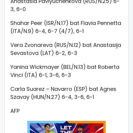
Anastasia Pavlyuchenkova (RUS/N.25) 6-
3, 6-0
Shahar Peer (ISR/N.17) bat Flavia Pennetta
(ITA/N.9) 6-4, 6-7 (4/7), 6-1
Vera Zvonareva (RUS/N.12) bat Anastasija
Sevastova (LAT) 6-2, 6-3
Yanina Wickmayer (BEL/N.13) bat Roberta
Vinci (ITA) 6-1, 3-6, 6-3
Carla Suarez – Navarro (ESP) bat Agnes
Szavay (HUN/N.27) 6-4, 3-6, 6-1
AFP