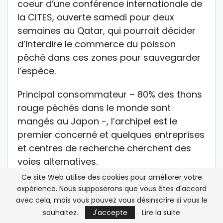
coeur d’une conférence internationale de
la CITES, ouverte samedi pour deux
semaines au Qatar, qui pourrait décider
d’interdire le commerce du poisson
pêché dans ces zones pour sauvegarder
l’espèce.
Principal consommateur – 80% des thons
rouge pêchés dans le monde sont
mangés au Japon -, l’archipel est le
premier concerné et quelques entreprises
et centres de recherche cherchent des
voies alternatives.
Ce site Web utilise des cookies pour améliorer votre
Pour ce projet, Burimy s’est associée au
expérience. Nous supposerons que vous êtes d'accord
laboratoire de recherche marine Kindai,
avec cela, mais vous pouvez vous désinscrire si vous le
qui lui a fourni en décembre 2007 un lot
souhaitez.
J'accepte
Lire la suite