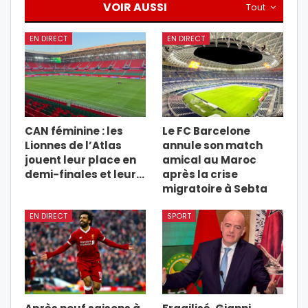
VOIR AUSSI
Tout
EN DIRECT
EN DIRECT
CAN féminine : les
Le FC Barcelone
Lionnes de l’Atlas
annule son match
jouent leur place en
amical au Maroc
demi-finales et leur…
après la crise
migratoire à Sebta
EN DIRECT
SPORT