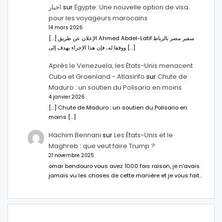
اخبار
sur
Égypte: Une nouvelle option de visa
pour les voyageurs marocains
14 mars 2026
[…] الإعلان عن طريق Ahmed Abdel-Latifسفير مصر بالرباط.
ووفقا له، فإن هذا الإجراء يهدف إلى […]
Après le Venezuela, les États-Unis menacent
Cuba et Groenland - Atlasinfo
sur
Chute de
Maduro : un soutien du Polisario en moins
4 janvier 2026
[…] Chute de Maduro : un soutien du Polisario en
moins […]
Hachim Bennani
sur
Les États-Unis et le
Maghreb : que veut faire Trump ?
21 novembre 2025
omar bendouro vous avez 1000 fois raison, je n'avais
jamais vu les choses de cette manière et je vous fait…