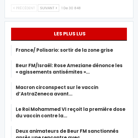
PRÉCÉDENT
SUIVANT
1 De 30 848
LES PLUS LUS
France/ Polisario: sortir de la zone grise
Beur FM/Israël: Rose Ameziane dénonce les
« agissements antisémites »…
Macron circonspect sur le vaccin
d’AstraZeneca avant…
Le Roi Mohammed VI reçoit la première dose
du vaccin contre la…
Deux animateurs de Beur FM sanctionnés
après une rencontre avec…