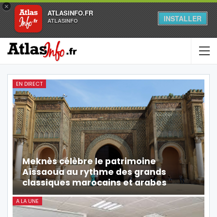
×
ATLASINFO.FR
INSTALLER
ATLASINFO
EN DIRECT
Meknès célèbre le patrimoine
Aïssaoua au rythme des grands
classiques marocains et arabes
A LA UNE