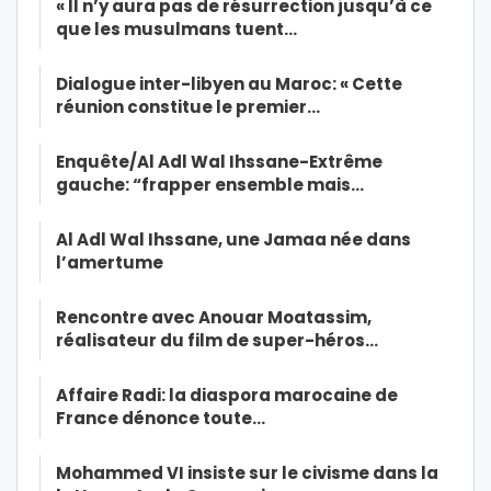
« Il n’y aura pas de résurrection jusqu’à ce
que les musulmans tuent…
Dialogue inter-libyen au Maroc: « Cette
réunion constitue le premier…
Enquête/Al Adl Wal Ihssane-Extrême
gauche: “frapper ensemble mais…
Al Adl Wal Ihssane, une Jamaa née dans
l’amertume
Rencontre avec Anouar Moatassim,
réalisateur du film de super-héros…
Affaire Radi: la diaspora marocaine de
France dénonce toute…
Mohammed VI insiste sur le civisme dans la